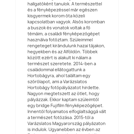
hallgatóként tanulok. A természettel
és a fényképezéssel már egészen
kisgyermek korom óta közeli
kapcsolatban vagyok. Alsós koromban
a buszok és vonatok voltak a fő
témáim, a családi fényképezőgépet
használva fotóztam. Szüleimmel
rengeteget kirándulunk hazai tájakon,
hegyekben és az Alföldön. Többek
között ezért is alakult ki nálam a
természet szeretete. 2014-ben a
családommal ellátogattunk a
Hortobágyra, ahol találtam egy
szórólapot, ami a Varázslatos
Hortobágy fotópályázatot hirdette.
Nagyon megtetszett az ötlet, hogy
pályázzak. Ekkor kaptam szüleimtől
egy bridge Fujifilm fényképezőgépet.
Innentől folyamatos elfoglaltsággá vált
a természet fotózása. 2015-től a
Varázslatos Magyarország pályázaton
is indulok. Ugyanebben az évben az