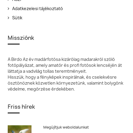
Adatkezelesi tájékoztató
Sütik
Missziónk
A Birdo Az év madárfotósa kizárólag madarakról szóló
fotópályázat, amely amatőr és profi fotósok lencséjén át
láttatja a vadvilág tollas teremtményeit.
Hisszük, hogy a fényképek inspirálnak, és cselekvésre
ösztönöznek közvetlen környezetünk, valamint bolygónk
védelme, megőrzése érdekében.
Friss hírek
Megújítjuk weboldalunkat