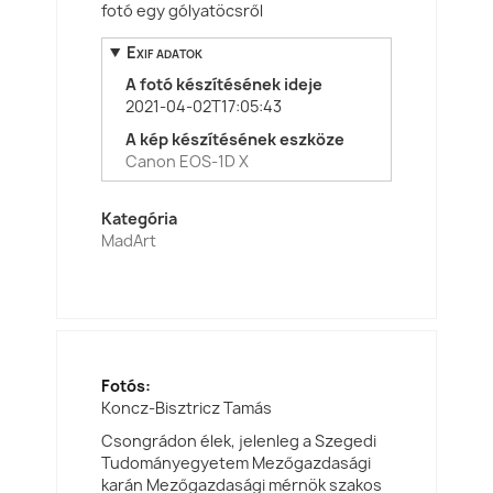
fotó egy gólyatöcsről
Exif adatok
A fotó készítésének ideje
2021-04-02T17:05:43
A kép készítésének eszköze
Canon EOS-1D X
Kategória
MadArt
Fotós:
Koncz-Bisztricz Tamás
Csongrádon élek, jelenleg a Szegedi
Tudományegyetem Mezőgazdasági
karán Mezőgazdasági mérnök szakos