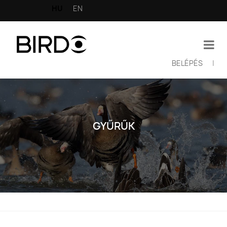
Ugrás
HU
EN
a
tartalomra
BELÉPÉS
|
Felhasználói
fiók
menüje
GYŰRŰK