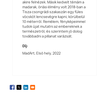
akire felnézek. Másik kedvelt témám a
madarak, óriási élmény volt 2018-ban a
Tisza csongrádi szakaszán egy füles
vöcsköt lencsevégre kapni, körülbelül
10 méterről. Remélem, fényképeimmel
tudok újat mutatni az embereknek a
természetről, és szerintem jó dolog
továbbadni a pillanat varázsát.
Díj:
MadArt, Első hely,
2022