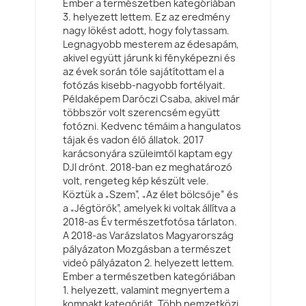
Ember a természetben kategóriában
3. helyezett lettem. Ez az eredmény
nagy lökést adott, hogy folytassam.
Legnagyobb mesterem az édesapám,
akivel együtt járunk ki fényképezni és
az évek során tőle sajátítottam el a
fotózás kisebb-nagyobb fortélyait.
Példaképem Daróczi Csaba, akivel már
többször volt szerencsém együtt
fotózni. Kedvenc témáim a hangulatos
tájak és vadon élő állatok. 2017
karácsonyára szüleimtől kaptam egy
DJI drónt. 2018-ban ez meghatározó
volt, rengeteg kép készült vele.
Köztük a „Szem”, „Az élet bölcsője” és
a „Jégtörők”, amelyek ki voltak állítva a
2018-as Év természetfotósa tárlaton.
A 2018-as Varázslatos Magyarország
pályázaton Mozgásban a természet
videó pályázaton 2. helyezett lettem.
Ember a természetben kategóriában
1. helyezett, valamint megnyertem a
kompakt kategóriát. Több nemzetközi