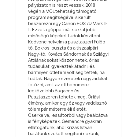
pályázaton is részt veszek. 2018
végén a MOL tehetség támogató
program segítségével sikerült
beszerezni egy Canon EOS 7D Mark II-
t. Ezzel a géppel már sokkal jobb
minőségű képeket tudok készíteni.
Kedvenc helyeim a pusztaszeri Fülöp-
tó, Bokros-puszta és a tiszaalpári
Nagy-tó. Kovács Sándornak és Szilágyi
Attilának sokat köszönhetek, óriási
tudásukat igyekeztek átadni, és
bármilyen ötletem volt segítettek, ha
tudtak. Nagyon szeretek nagyvadakat
fotózni, amit az otthonomhoz
legközelebb Bugacon és
Pusztaszeren tehetek meg. Óriási
élmény, amikor egy őz vagy vaddisznó
tőlem pár méterre éli életét.
Cserkelve, lessátorból vagy beálcázva
is fényképezek. Gemencre gyakran
ellátogatunk, ahol Krizák István
barátunk szokott segíteni nekünk,