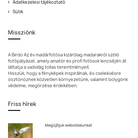
Adatkezelesi tájékoztató
Sütik
Missziónk
A Birdo Az év madárfotósa kizárólag madarakról szóló
fotópályázat, amely amatőr és profi fotósok lencséjén át
láttatja a vadvilág tollas teremtményeit.
Hisszük, hogy a fényképek inspirálnak, és cselekvésre
ösztönöznek közvetlen környezetünk, valamint bolygónk
védelme, megőrzése érdekében.
Friss hírek
Megújítjuk weboldalunkat