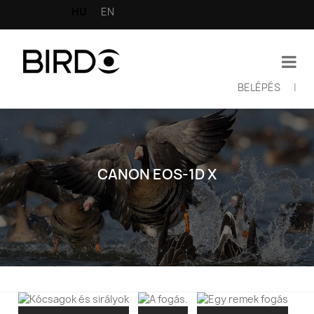
Ugrás
HU
EN
a
tartalomra
BELÉPÉS
|
Felhasználói
fiók
menüje
CANON EOS-1D X