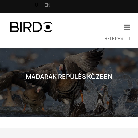
Ugrás
HU
EN
a
tartalomra
BELÉPÉS
|
Felhasználói
fiók
menüje
MADARAK REPÜLÉS KÖZBEN