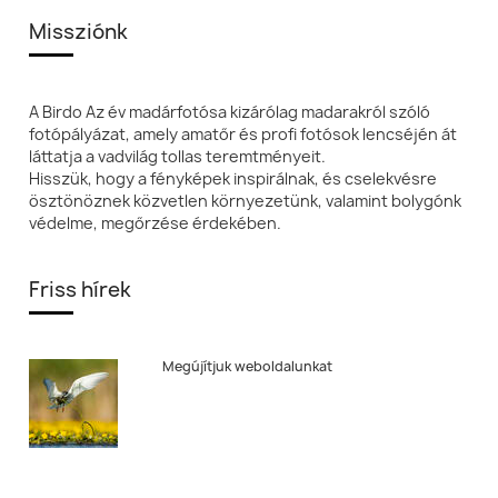
Missziónk
A Birdo Az év madárfotósa kizárólag madarakról szóló
fotópályázat, amely amatőr és profi fotósok lencséjén át
láttatja a vadvilág tollas teremtményeit.
Hisszük, hogy a fényképek inspirálnak, és cselekvésre
ösztönöznek közvetlen környezetünk, valamint bolygónk
védelme, megőrzése érdekében.
Friss hírek
Megújítjuk weboldalunkat