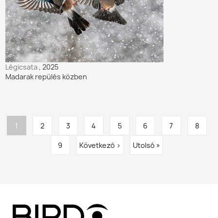
Légicsata
, 2025
Madarak repülés közben
Oldalszámozás
Jelenlegi
1
Oldal
2
Oldal
3
Oldal
4
Oldal
5
Oldal
6
Oldal
7
Oldal
8
oldal
Oldal
9
Következő
Következő ›
Utolsó
Utolsó »
oldal
oldal