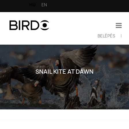
Ugrás
HU
EN
a
tartalomra
BELÉPÉS
|
Felhasználói
fiók
menüje
SNAIL KITE AT DAWN