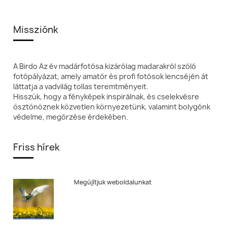
Missziónk
A Birdo Az év madárfotósa kizárólag madarakról szóló
fotópályázat, amely amatőr és profi fotósok lencséjén át
láttatja a vadvilág tollas teremtményeit.
Hisszük, hogy a fényképek inspirálnak, és cselekvésre
ösztönöznek közvetlen környezetünk, valamint bolygónk
védelme, megőrzése érdekében.
Friss hírek
Megújítjuk weboldalunkat