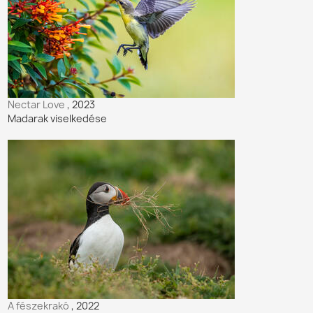
Nectar Love
, 2023
Madarak viselkedése
A fészekrakó
, 2022