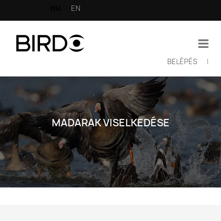
Ugrás
HU
EN
a
tartalomra
BELÉPÉS
|
Felhasználói
fiók
menüje
MADARAK VISELKEDÉSE