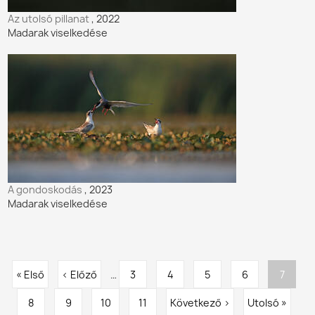
Az utolsó pillanat
, 2022
Madarak viselkedése
A gondoskodás
, 2023
Madarak viselkedése
Oldalszámozás
Első
« Első
Előző
‹ Előző
…
Oldal
3
Oldal
4
Oldal
5
Oldal
6
Jelenle
7
oldal
Oldal
8
oldal
Oldal
9
Oldal
10
Oldal
11
Következő
Következő ›
Utolsó
Utolsó »
oldal