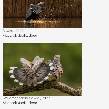
A tánc
, 2022
Madarak viselkedése
Szívemet adom Neked
, 2022
Madarak viselkedése