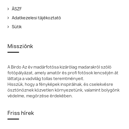
ÁSZF
Adatkezelesi tájékoztató
Sütik
Missziónk
A Birdo Az év madárfotósa kizárólag madarakról szóló
fotópályázat, amely amatőr és profi fotósok lencséjén át
láttatja a vadvilág tollas teremtményeit.
Hisszük, hogy a fényképek inspirálnak, és cselekvésre
ösztönöznek közvetlen környezetünk, valamint bolygónk
védelme, megőrzése érdekében.
Friss hírek