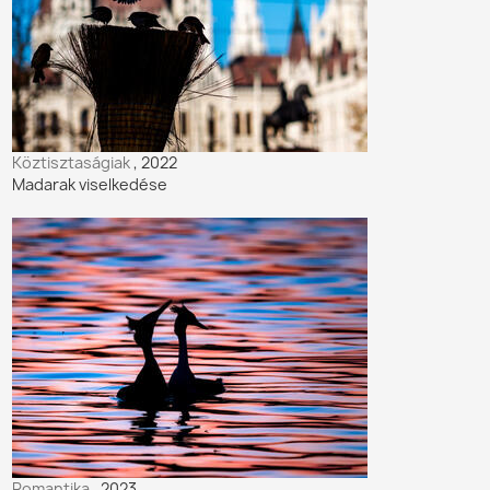
Köztisztaságiak
, 2022
Madarak viselkedése
Romantika
, 2023