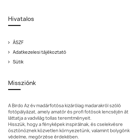
Hivatalos
ÁSZF
Adatkezelesi tájékoztató
Sütik
Missziónk
A Birdo Az év madárfotósa kizárólag madarakról szóló
fotópályázat, amely amatőr és profi fotósok lencséjén át
láttatja a vadvilág tollas teremtményeit.
Hisszük, hogy a fényképek inspirálnak, és cselekvésre
ösztönöznek közvetlen környezetünk, valamint bolygónk
védelme, megőrzése érdekében.