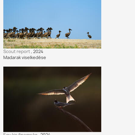
Scout report
, 2024
Madarak viselkedése
Egy kis finomság
, 2024