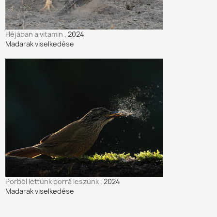
Héjában a vitamin
, 2024
Madarak viselkedése
Porból lettünk porrá leszünk
, 2024
Madarak viselkedése