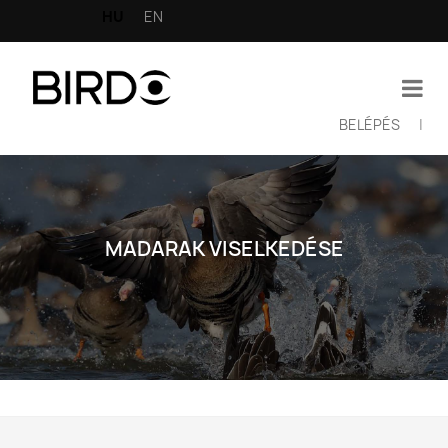
Ugrás
HU
EN
a
tartalomra
BELÉPÉS
|
Felhasználói
fiók
menüje
MADARAK VISELKEDÉSE