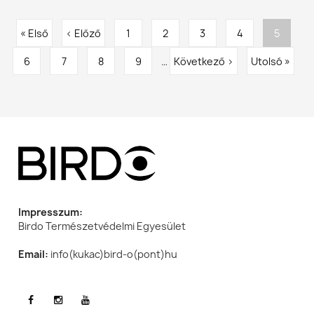
Oldalszámozás
Első
« Első
Előző
‹ Előző
Oldal
1
Oldal
2
Oldal
3
Oldal
4
Jelenleg
5
oldal
Oldal
6
Oldal
7
oldal
Oldal
8
Oldal
9
…
Következő
Következő ›
Utolsó
Utolsó »
oldal
oldal
oldal
Impresszum:
Birdo Természetvédelmi Egyesület
Email:
info(kukac)bird-o(pont)hu