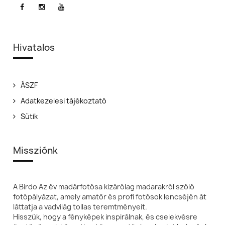
Hivatalos
ÁSZF
Adatkezelesi tájékoztató
Sütik
Missziónk
A Birdo Az év madárfotósa kizárólag madarakról szóló
fotópályázat, amely amatőr és profi fotósok lencséjén át
láttatja a vadvilág tollas teremtményeit.
Hisszük, hogy a fényképek inspirálnak, és cselekvésre