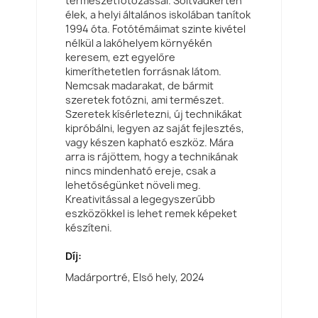
természetfotózással. Soltvadkerten
élek, a helyi általános iskolában tanítok
1994 óta. Fotótémáimat szinte kivétel
nélkül a lakóhelyem környékén
keresem, ezt egyelőre
kimeríthetetlen forrásnak látom.
Nemcsak madarakat, de bármit
szeretek fotózni, ami természet.
Szeretek kísérletezni, új technikákat
kipróbálni, legyen az saját fejlesztés,
vagy készen kapható eszköz. Mára
arra is rájöttem, hogy a technikának
nincs mindenható ereje, csak a
lehetőségünket növeli meg.
Kreativitással a legegyszerűbb
eszközökkel is lehet remek képeket
készíteni.
Díj:
Madárportré, Első hely,
2024