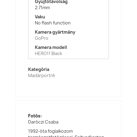
Gyújtótávolság
2.71mm
Vaku
No flash function
Kamera gyártmány
GoPro
Kamera modell
HERO11 Black
Kategória
Madárportré
Fotós:
Daróczi Csaba
1992-óta foglalkozom