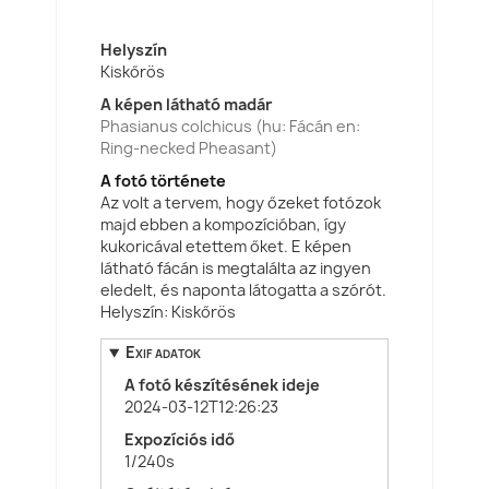
Helyszín
Kiskőrös
A képen látható madár
Phasianus colchicus (hu: Fácán en:
Ring-necked Pheasant)
A fotó története
Az volt a tervem, hogy őzeket fotózok
majd ebben a kompozícióban, így
kukoricával etettem őket. E képen
látható fácán is megtalálta az ingyen
eledelt, és naponta látogatta a szórót.
Helyszín: Kiskőrös
Exif adatok
A fotó készítésének ideje
2024-03-12T12:26:23
Expozíciós idő
1/240s