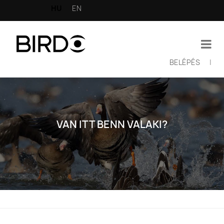
Ugrás
HU
EN
a
tartalomra
BELÉPÉS
|
Felhasználói
fiók
menüje
VAN ITT BENN VALAKI?