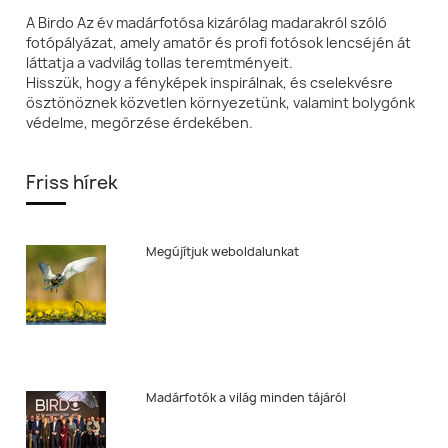
A Birdo Az év madárfotósa kizárólag madarakról szóló
fotópályázat, amely amatőr és profi fotósok lencséjén át
láttatja a vadvilág tollas teremtményeit.
Hisszük, hogy a fényképek inspirálnak, és cselekvésre
ösztönöznek közvetlen környezetünk, valamint bolygónk
védelme, megőrzése érdekében.
Friss hírek
Megújítjuk weboldalunkat
Madárfotók a világ minden tájáról