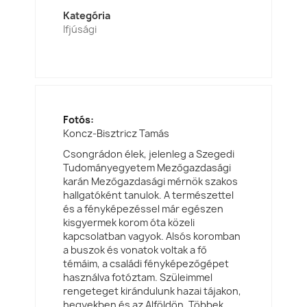
Kategória
Ifjúsági
Fotós:
Koncz-Bisztricz Tamás
Csongrádon élek, jelenleg a Szegedi
Tudományegyetem Mezőgazdasági
karán Mezőgazdasági mérnök szakos
hallgatóként tanulok. A természettel
és a fényképezéssel már egészen
kisgyermek korom óta közeli
kapcsolatban vagyok. Alsós koromban
a buszok és vonatok voltak a fő
témáim, a családi fényképezőgépet
használva fotóztam. Szüleimmel
rengeteget kirándulunk hazai tájakon,
hegyekben és az Alföldön. Többek