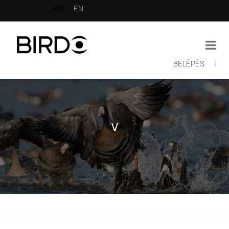
Ugrás
HU
EN
a
tartalomra
BELÉPÉS
|
Felhasználói
fiók
menüje
V