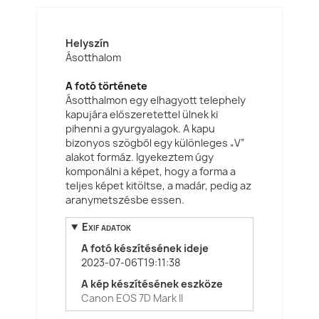
Helyszín
Ásotthalom
A fotó története
Ásotthalmon egy elhagyott telephely
kapujára előszeretettel ülnek ki
pihenni a gyurgyalagok. A kapu
bizonyos szögből egy különleges „V”
alakot formáz. Igyekeztem úgy
komponálni a képet, hogy a forma a
teljes képet kitöltse, a madár, pedig az
aranymetszésbe essen.
Exif adatok
A fotó készítésének ideje
2023-07-06T19:11:38
A kép készítésének eszköze
Canon EOS 7D Mark II