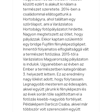
között ezért is alakult ki nálam a
természet szeretete. 2014-ben a
családommal ellátogattunk a
Hortobágyra, ahol találtam egy
szórólapot, ami a Varázslatos
Hortobágy fotópályázatot hirdette.
Nagyon megtetszett az ötlet, hogy
pályázzak. Ekkor kaptam szüleimtől
egy bridge Fujifilm fényképezőgépet.
Innentől folyamatos elfoglaltsággá vált
a természet fotózása. 2015-től a
Varázslatos Magyarország pályázaton
is indulok. Ugyanebben az évben az
Ember a természetben kategóriában
3. helyezett lettem. Ez az eredmény
nagy lökést adott, hogy folytassam.
Legnagyobb mesterem az édesapám,
akivel együtt járunk ki fényképezni és
az évek során tőle sajátítottam el a
fotózás kisebb-nagyobb fortélyait.
Példaképem Daróczi Csaba, akivel már
többször volt szerencsém együtt