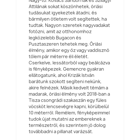
Nagy-tó. Kovács Sándornak és Szilágyi
Attilának sokat köszönhetek, óriási
tudásukat igyekeztek átadni, és
bármilyen ötletem volt segítettek, ha
tudtak. Nagyon szeretek nagyvadakat
fotózni, amit az otthonomhoz
legközelebb Bugacon és
Pusztaszeren tehetek meg. Óriási
élmény, amikor egy őz vagy vaddisznó
tőlem pár méterre éli életét.
Cserkelve, lessátorból vagy beálcázva
is fényképezek. Gemencre gyakran
ellátogatunk, ahol Krizák István
barátunk szokott segíteni nekünk,
akire felnézek. Másik kedvelt témám a
madarak, óriási élmény volt 2018-ban a
Tisza csongrádi szakaszán egy füles
vöcsköt lencsevégre kapni, körülbelül
10 méterről. Remélem, fényképeimmel
tudok újat mutatni az embereknek a
természetről, és szerintem jó dolog
továbbadni a pillanat varázsát.