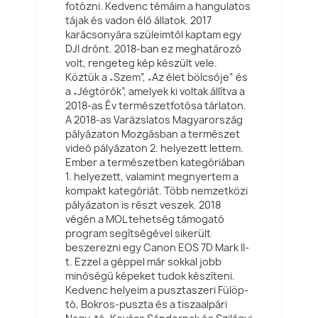
fotózni. Kedvenc témáim a hangulatos
tájak és vadon élő állatok. 2017
karácsonyára szüleimtől kaptam egy
DJI drónt. 2018-ban ez meghatározó
volt, rengeteg kép készült vele.
Köztük a „Szem”, „Az élet bölcsője” és
a „Jégtörők”, amelyek ki voltak állítva a
2018-as Év természetfotósa tárlaton.
A 2018-as Varázslatos Magyarország
pályázaton Mozgásban a természet
videó pályázaton 2. helyezett lettem.
Ember a természetben kategóriában
1. helyezett, valamint megnyertem a
kompakt kategóriát. Több nemzetközi
pályázaton is részt veszek. 2018
végén a MOL tehetség támogató
program segítségével sikerült
beszerezni egy Canon EOS 7D Mark II-
t. Ezzel a géppel már sokkal jobb
minőségű képeket tudok készíteni.
Kedvenc helyeim a pusztaszeri Fülöp-
tó, Bokros-puszta és a tiszaalpári