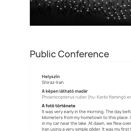
Public Conference
Helyszín
Shiraz-Iran
A képen látható madár
Phoenicopterus ruber (hu: Karibi flamingó e
A fotó története
It was very early in the morning. The day befo
kilometers from my hometown to this place. I
in my car near the lake. At dawn, we flew ove
Iran using a very simple glider. It was my first f