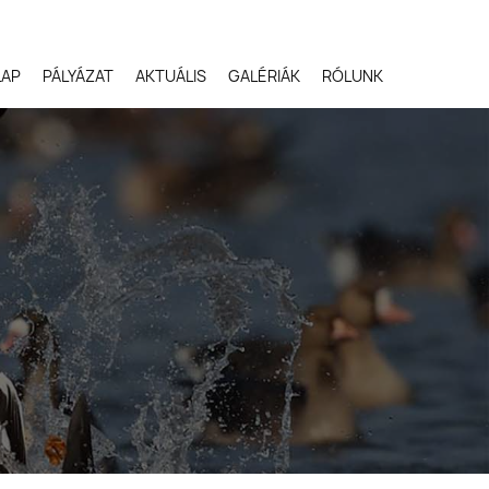
LAP
PÁLYÁZAT
AKTUÁLIS
GALÉRIÁK
RÓLUNK
Robert Gloeckner,
Egyesült Államok
Svetlana Ivanenko,
Oroszország
Terje Kolaas, Norvégia
Lóki Csaba, Magyarors
Potyó Imre, Magyarors