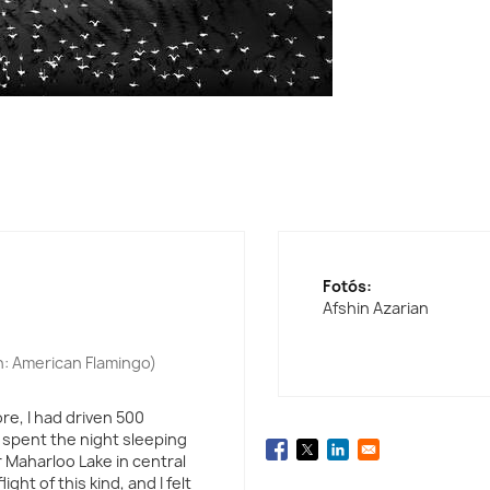
Fotós:
Afshin Azarian
n: American Flamingo)
re, I had driven 500
 spent the night sleeping
r Maharloo Lake in central
light of this kind, and I felt