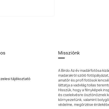
los
Missziónk
A Birdo Az év madárfotósa kizá
madarakról szóló fotópályázat
zelesi tájékoztató
amatőr és profi fotósok lencsé
láttatja a vadvilág tollas terem
Hisszük, hogy a fényképek insp
és cselekvésre ösztönöznek k
környezetünk, valamint bolyg
védelme, megőrzése érdekéb