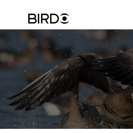
Ugrás
a
tartalomra
Felhasznál
fiók
menüje