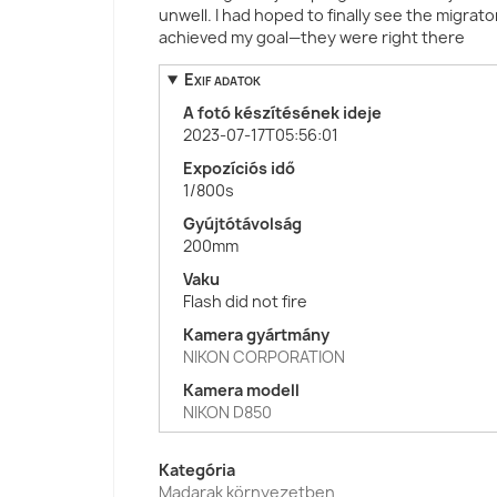
unwell. I had hoped to finally see the migrator
achieved my goal—they were right there
Exif adatok
A fotó készítésének ideje
2023-07-17T05:56:01
Expozíciós idő
1/800s
Gyújtótávolság
200mm
Vaku
Flash did not fire
Kamera gyártmány
NIKON CORPORATION
Kamera modell
NIKON D850
Kategória
Madarak környezetben