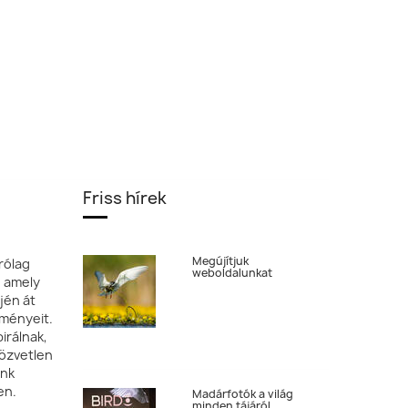
Friss hírek
Megújítjuk
rólag
weboldalunkat
, amely
jén át
tményeit.
irálnak,
özvetlen
ónk
en.
Madárfotók a világ
minden tájáról