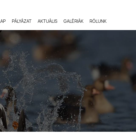
LAP
PÁLYÁZAT
AKTUÁLIS
GALÉRIÁK
RÓLUNK
Robert Gloeckner,
Egyesült Államok
Svetlana Ivanenko,
Oroszország
Terje Kolaas, Norvégia
Lóki Csaba, Magyarors
Potyó Imre, Magyarors