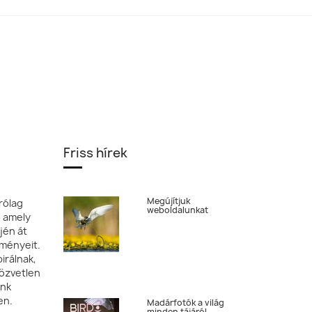
Dr. Sós Endre,
Magyarország
Georgina Steytler
Szilágyi Attila,
Magyarország
Friss hírek
Megújítjuk
rólag
weboldalunkat
, amely
jén át
tményeit.
irálnak,
özvetlen
ónk
en.
Madárfotók a világ
minden tájáról