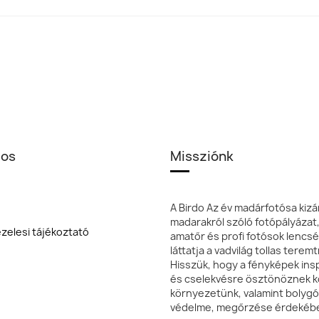
los
Missziónk
A Birdo Az év madárfotósa kizá
madarakról szóló fotópályázat
zelesi tájékoztató
amatőr és profi fotósok lencsé
láttatja a vadvilág tollas terem
Hisszük, hogy a fényképek insp
és cselekvésre ösztönöznek k
környezetünk, valamint bolyg
védelme, megőrzése érdekéb