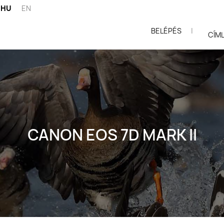
HU
EN
BELÉPÉS
|
ói
CÍM
CANON EOS 7D MARK II