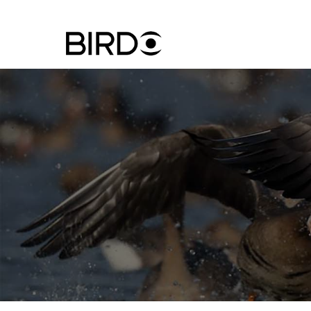
Ugrás
a
tartalomra
Felhasznál
fiók
menüje