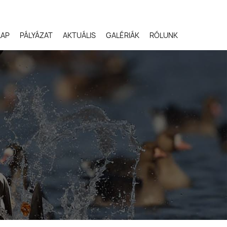
LAP
PÁLYÁZAT
AKTUÁLIS
GALÉRIÁK
RÓLUNK
Robert Gloeckner,
Egyesült Államok
Svetlana Ivanenko,
Oroszország
Terje Kolaas, Norvégia
Lóki Csaba, Magyarors
Potyó Imre, Magyarors