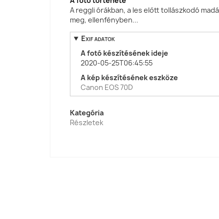
A fotó története
A reggli órákban, a les előtt tollászkodó mad
meg, ellenfényben...
Exif adatok
A fotó készítésének ideje
2020-05-25T06:45:55
A kép készítésének eszköze
Canon EOS 70D
Kategória
Részletek