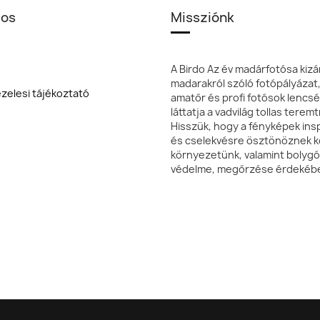
los
Missziónk
A Birdo Az év madárfotósa kizá
madarakról szóló fotópályázat
zelesi tájékoztató
amatőr és profi fotósok lencsé
láttatja a vadvilág tollas terem
Hisszük, hogy a fényképek insp
és cselekvésre ösztönöznek k
környezetünk, valamint bolyg
védelme, megőrzése érdekéb