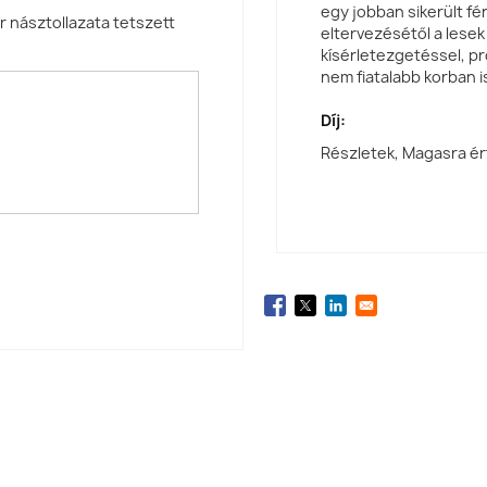
egy jobban sikerült f
ár násztollazata tetszett
eltervezésétől a lesek
kísérletezgetéssel, pr
nem fiatalabb korban 
Díj:
Részletek, Magasra ér