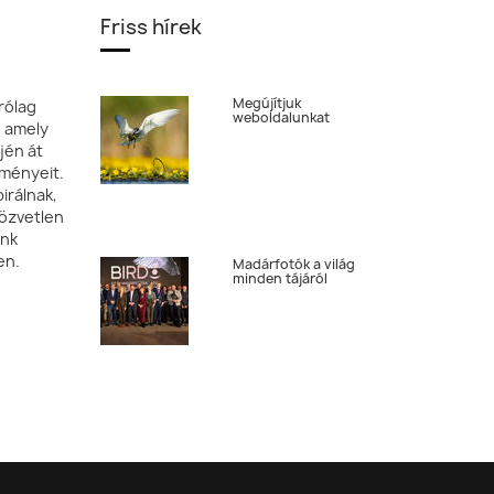
Friss hírek
Megújítjuk
rólag
weboldalunkat
, amely
jén át
tményeit.
irálnak,
özvetlen
ónk
en.
Madárfotók a világ
minden tájáról