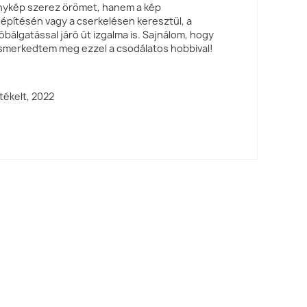
énykép szerez örömet, hanem a kép
 építésén vagy a cserkelésen keresztül, a
óbálgatással járó út izgalma is. Sajnálom, hogy
ismerkedtem meg ezzel a csodálatos hobbival!
tékelt,
2022