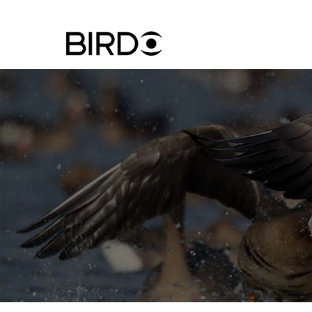
Ugrás
a
tartalomra
Felhasznál
fiók
menüje