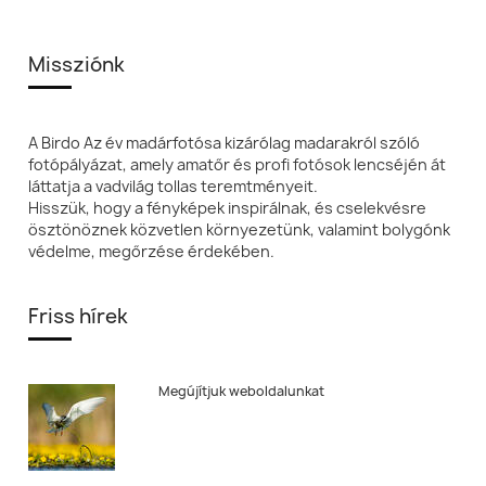
Missziónk
A Birdo Az év madárfotósa kizárólag madarakról szóló
fotópályázat, amely amatőr és profi fotósok lencséjén át
láttatja a vadvilág tollas teremtményeit.
Hisszük, hogy a fényképek inspirálnak, és cselekvésre
ösztönöznek közvetlen környezetünk, valamint bolygónk
védelme, megőrzése érdekében.
Friss hírek
Megújítjuk weboldalunkat