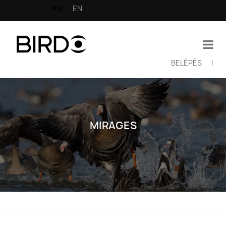
Ugrás
HU
EN
a
tartalomra
BELÉPÉS
|
Felhasználói
fiók
menüje
MIRAGES