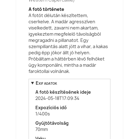
A fotó története
A fotót délután készítettem,
cserkelve. A madár agresszíven
viselkedett, zavarni nem akartam,
igyekeztem megfelelő távolságból
megragadni a pillanatot. Egy
szempillantás alatt jött a vihar, a kakas
pedig épp jókor állt jó helyen.
Próbáltam a háttérben lévő felhőket
úgy komponálni, mintha a madár
faroktollai volnának.
Exif adatok
A fotó készítésének ideje
2024-05-18T17:09:34
Expozíciós idő
1/400s
Gyújtótávolság
70mm
Vaku