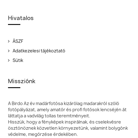
Hivatalos
ÁSZF
Adatkezelesi tájékoztató
Sütik
Missziónk
A Birdo Az év madárfotósa kizárólag madarakról szóló
fotópályázat, amely amatőr és profi fotósok lencséjén át
láttatja a vadvilág tollas teremtményeit.
Hisszük, hogy a fényképek inspirálnak, és cselekvésre
ösztönöznek közvetlen környezetünk, valamint bolygónk
védelme, megőrzése érdekében.