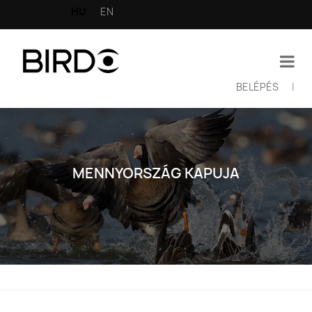
Ugrás
HU
EN
a
tartalomra
BELÉPÉS
|
Felhasználói
fiók
menüje
MENNYORSZÁG KAPUJA