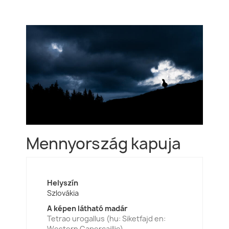
Mennyország kapuja
Helyszín
Szlovákia
A képen látható madár
Tetrao urogallus (hu: Siketfajd en:
Western Capercaillie)