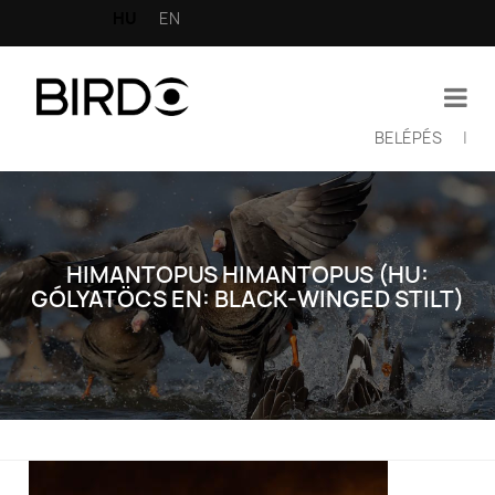
Ugrás
HU
EN
a
tartalomra
BELÉPÉS
|
Felhasználói
fiók
menüje
HIMANTOPUS HIMANTOPUS (HU:
GÓLYATÖCS EN: BLACK-WINGED STILT)