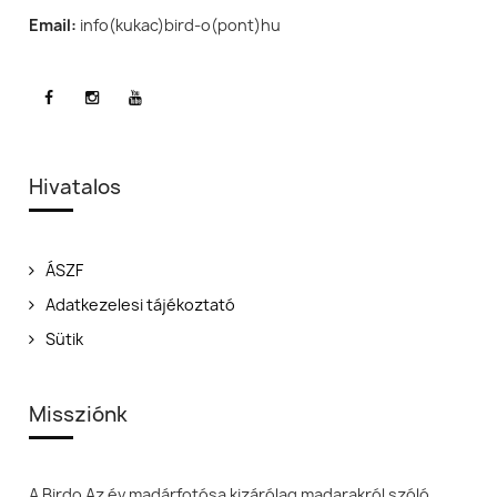
Email:
info(kukac)bird-o(pont)hu
Hivatalos
ÁSZF
Adatkezelesi tájékoztató
Sütik
Missziónk
A Birdo Az év madárfotósa kizárólag madarakról szóló