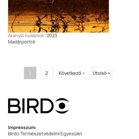
Aranyló hullámok
, 2023
Madárportré
Oldalszámozás
Jelenlegi
1
Oldal
2
Következő
Következő ›
Utolsó
Utolsó »
oldal
oldal
oldal
Impresszum:
Birdo Természetvédelmi Egyesület