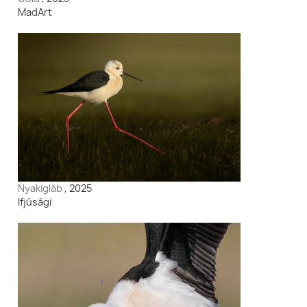
MadArt
Nyakigláb
, 2025
Ifjúsági