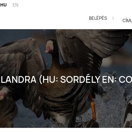
HU
EN
BELÉPÉS
|
ói
CÍM
LANDRA (HU: SORDÉLY EN: C