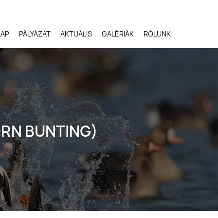
LAP
PÁLYÁZAT
AKTUÁLIS
GALÉRIÁK
RÓLUNK
Robert Gloeckner,
Egyesült Államok
ORN BUNTING)
Svetlana Ivanenko,
Oroszország
Terje Kolaas, Norvégia
Lóki Csaba, Magyarors
Potyó Imre, Magyarors