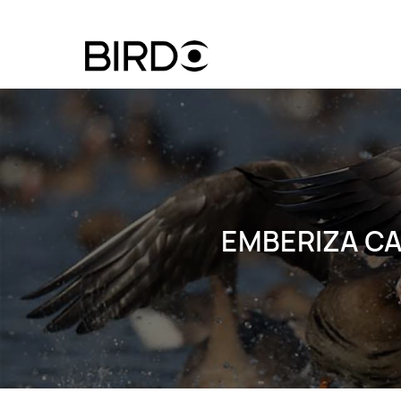
Ugrás
a
tartalomra
Felhasznál
fiók
menüje
EMBERIZA CA