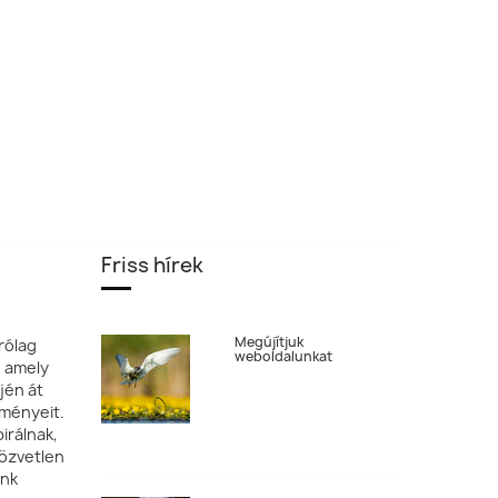
Friss hírek
Megújítjuk
rólag
weboldalunkat
, amely
jén át
tményeit.
irálnak,
özvetlen
ónk