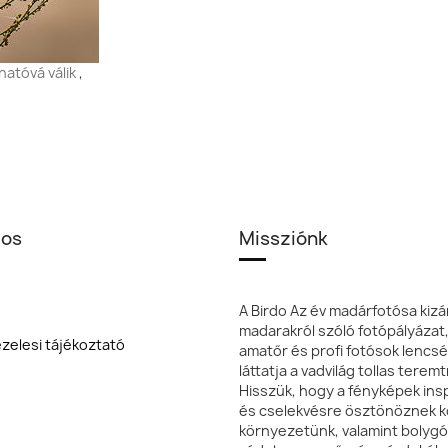
hatóvá válik
,
los
Missziónk
A Birdo Az év madárfotósa kizá
madarakról szóló fotópályázat
zelesi tájékoztató
amatőr és profi fotósok lencsé
láttatja a vadvilág tollas terem
Hisszük, hogy a fényképek insp
és cselekvésre ösztönöznek k
környezetünk, valamint bolyg