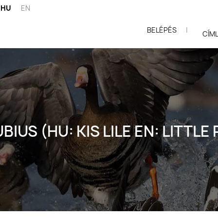
HU
EN
BELÉPÉS
|
ói
CÍM
IUS (HU: KIS LILE EN: LITTLE