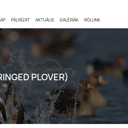
LAP
PÁLYÁZAT
AKTUÁLIS
GALÉRIÁK
RÓLUNK
Robert Gloeckner,
Egyesült Államok
 RINGED PLOVER)
Svetlana Ivanenko,
Oroszország
Terje Kolaas, Norvégia
Lóki Csaba, Magyarors
Potyó Imre, Magyarors