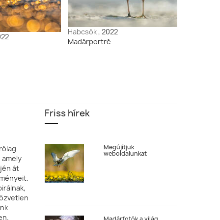
Habcsók
, 2022
022
Madárportré
Friss hírek
Megújítjuk
rólag
weboldalunkat
, amely
jén át
tményeit.
irálnak,
özvetlen
ónk
en.
Madárfotók a világ