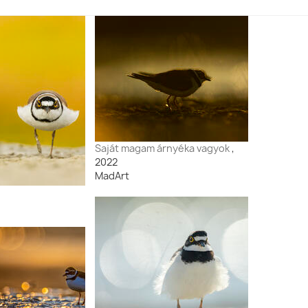
Dr. Sós Endre,
Magyarország
Georgina Steytler
Szilágyi Attila,
Magyarország
Saját magam árnyéka vagyok
,
2022
MadArt