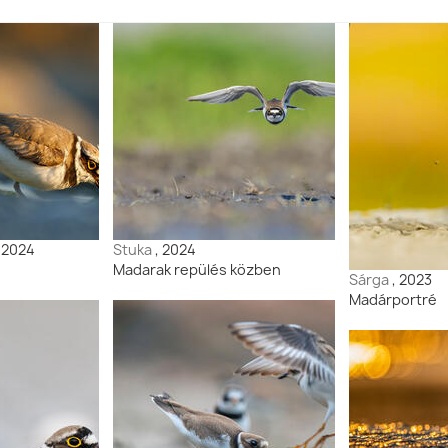
, 2024
Stuka
, 2024
Madarak repülés közben
Sárga
, 2023
Madárportré