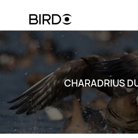
Ugrás
a
tartalomra
Felhasznál
fiók
menüje
CHARADRIUS DUB