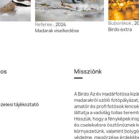
Buborékok
, 2
Referee
, 2024
Birdo extra
Madarak viselkedése
los
Missziónk
A Birdo Az év madárfotósa kizá
madarakról szóló fotópályázat
zelesi tájékoztató
amatőr és profi fotósok lencsé
láttatja a vadvilág tollas terem
Hisszük, hogy a fényképek insp
és cselekvésre ösztönöznek k
környezetünk, valamint bolyg
védelme, megőrzése érdekéb