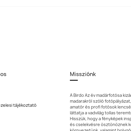
los
Missziónk
A Birdo Az év madárfotósa kizá
madarakról szóló fotópályázat
zelesi tájékoztató
amatőr és profi fotósok lencsé
láttatja a vadvilág tollas terem
Hisszük, hogy a fényképek insp
és cselekvésre ösztönöznek k
környezetünk, valamint bolyg