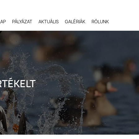
LAP
PÁLYÁZAT
AKTUÁLIS
GALÉRIÁK
RÓLUNK
Robert Gloeckner,
Egyesült Államok
RTÉKELT
Svetlana Ivanenko,
Oroszország
Terje Kolaas, Norvégia
Lóki Csaba, Magyarors
Potyó Imre, Magyarors