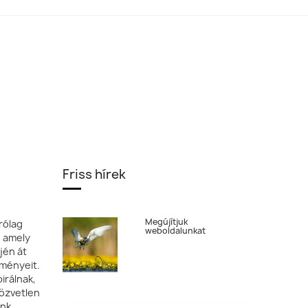
Dr. Sós Endre,
Magyarország
Georgina Steytler
Szilágyi Attila,
Magyarország
Friss hírek
Megújítjuk
rólag
weboldalunkat
, amely
jén át
tményeit.
irálnak,
özvetlen
ónk