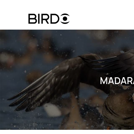
Ugrás
a
tartalomra
Felhasznál
fiók
menüje
MADARA