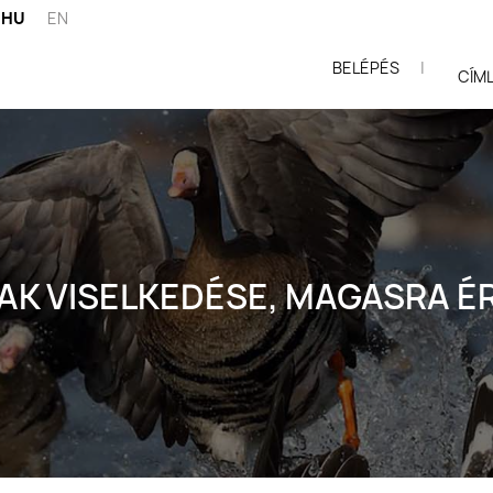
HU
EN
BELÉPÉS
|
ói
CÍM
K VISELKEDÉSE, MAGASRA É