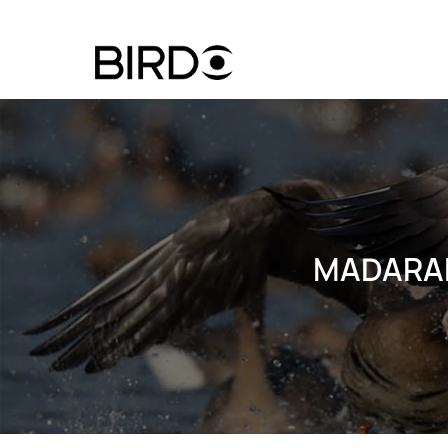
Ugrás
a
tartalomra
Felhasznál
fiók
menüje
MADARAK