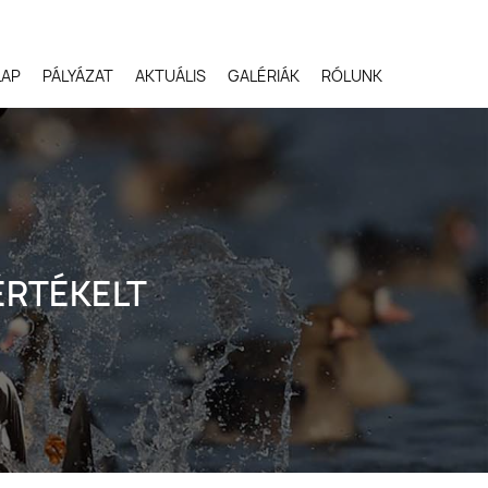
LAP
PÁLYÁZAT
AKTUÁLIS
GALÉRIÁK
RÓLUNK
Robert Gloeckner,
Egyesült Államok
ÉRTÉKELT
Svetlana Ivanenko,
Oroszország
Terje Kolaas, Norvégia
Lóki Csaba, Magyarors
Potyó Imre, Magyarors