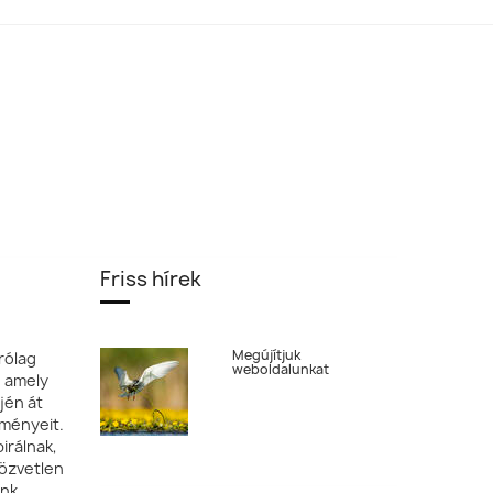
Dr. Sós Endre,
Magyarország
Georgina Steytler
Szilágyi Attila,
Magyarország
Friss hírek
Megújítjuk
rólag
weboldalunkat
, amely
jén át
tményeit.
irálnak,
özvetlen
ónk