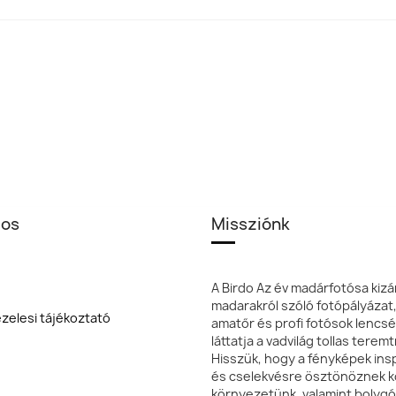
los
Missziónk
A Birdo Az év madárfotósa kizá
madarakról szóló fotópályázat
zelesi tájékoztató
amatőr és profi fotósok lencsé
láttatja a vadvilág tollas terem
Hisszük, hogy a fényképek insp
és cselekvésre ösztönöznek k
környezetünk, valamint bolyg