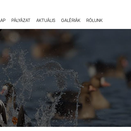
LAP
PÁLYÁZAT
AKTUÁLIS
GALÉRIÁK
RÓLUNK
Robert Gloeckner,
Egyesült Államok
Svetlana Ivanenko,
Oroszország
Terje Kolaas, Norvégia
Lóki Csaba, Magyarors
Potyó Imre, Magyarors