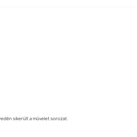
Dr. Sós Endre,
Magyarország
Georgina Steytler
Szilágyi Attila,
Magyarország
dén sikerült a művelet sorozat.