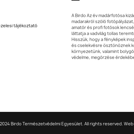
A Birdo Az év madárfotósa kizá
madarakról szóló fotópályázat
zelesi tájékoztató
amatőr és profi fotósok lencsé
láttatja a vadvilág tollas terem
Hisszük, hogy a fényképek insp
és cselekvésre ösztönöznek k
környezetünk, valamint bolyg
védelme, megőrzése érdekéb
2024 Birdo Természetvédelmi Egyesület. All rights reserved. We