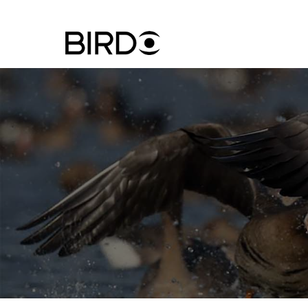
Ugrás
a
tartalomra
Felhasznál
fiók
menüje