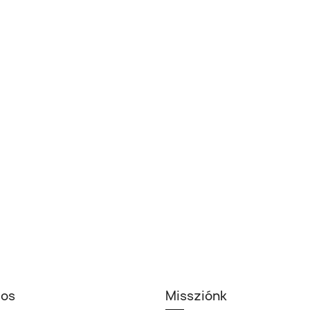
los
Missziónk