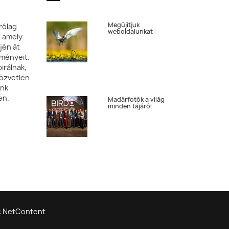
Megújítjuk
rólag
weboldalunkat
, amely
jén át
tményeit.
irálnak,
özvetlen
ónk
en.
Madárfotók a világ
minden tájáról
b: NetContent