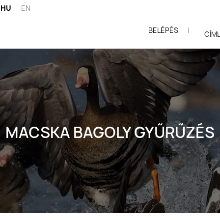
HU
EN
BELÉPÉS
|
ói
CÍM
MACSKA BAGOLY GYŰRŰZÉS