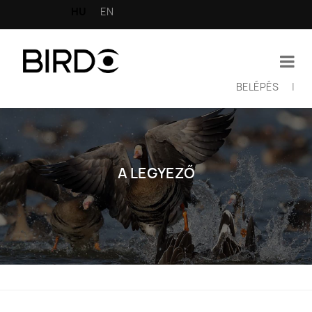
Ugrás
HU
EN
a
tartalomra
BELÉPÉS
|
Felhasználói
fiók
menüje
A LEGYEZŐ