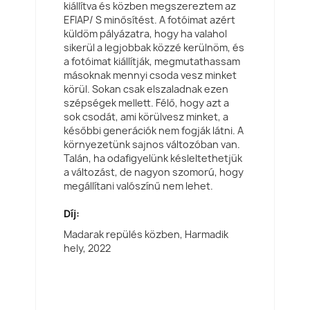
kiállítva és közben megszereztem az
EFIAP/ S minősítést. A fotóimat azért
küldöm pályázatra, hogy ha valahol
sikerül a legjobbak közzé kerülnöm, és
a fotóimat kiállítják, megmutathassam
másoknak mennyi csoda vesz minket
körül. Sokan csak elszaladnak ezen
szépségek mellett. Félő, hogy azt a
sok csodát, ami körülvesz minket, a
későbbi generációk nem fogják látni. A
környezetünk sajnos változóban van.
Talán, ha odafigyelünk késleltethetjük
a változást, de nagyon szomorú, hogy
megállítani valószínű nem lehet.
Díj:
Madarak repülés közben, Harmadik
hely,
2022