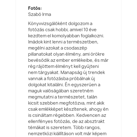
Fotós:
Szabó Irma
Könyvvizsgálóként dolgozom a
fotózás csak hobbi, amivel 10 éve
kezdtem el komolyabban foglalkozni.
Imádok kint lenni a természetben,
megélni azokat a csodaszép
pillanatokat olyan élmény, ami örökre
bevésődik az ember emlékeibe, és már
rég rájöttem élményt kell gyűjteni
nem tárgyakat. Manapság új trendek
vannak a fotózásba próbálnak új
dolgokat kitalálni. Én egyszerűen a
maguk valóságában szeretném
megmutatni a természetet, talán
kicsit szebben megfotózva, mint akik
csak emlékképet készítenek, ahogy én
is csináltam régebben. Kedvencen az
ellenfényes fotózás, de az absztrakt
témákat is szeretem. Több rangos,
nemzetközi kiállításon volt már képem