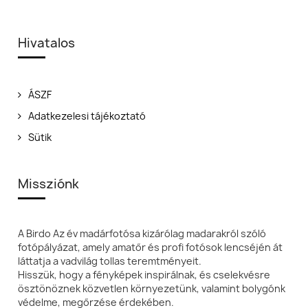
Hivatalos
ÁSZF
Adatkezelesi tájékoztató
Sütik
Missziónk
A Birdo Az év madárfotósa kizárólag madarakról szóló
fotópályázat, amely amatőr és profi fotósok lencséjén át
láttatja a vadvilág tollas teremtményeit.
Hisszük, hogy a fényképek inspirálnak, és cselekvésre
ösztönöznek közvetlen környezetünk, valamint bolygónk
védelme, megőrzése érdekében.