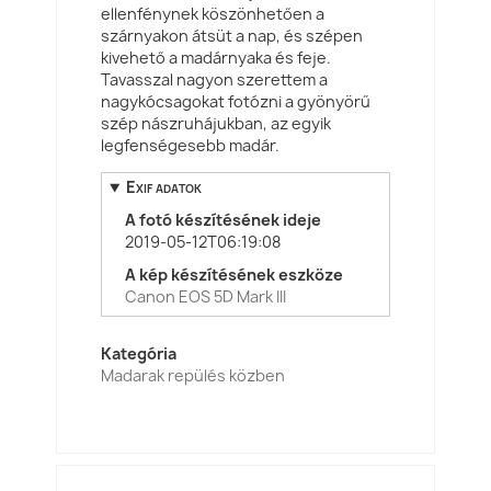
ellenfénynek köszönhetően a
szárnyakon átsüt a nap, és szépen
kivehető a madárnyaka és feje.
Tavasszal nagyon szerettem a
nagykócsagokat fotózni a gyönyörű
szép nászruhájukban, az egyik
legfenségesebb madár.
Exif adatok
A fotó készítésének ideje
2019-05-12T06:19:08
A kép készítésének eszköze
Canon EOS 5D Mark III
Kategória
Madarak repülés közben