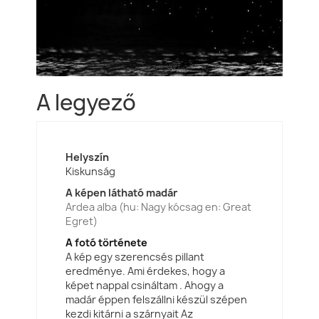
A legyező
Helyszín
Kiskunság
A képen látható madár
Ardea alba (hu: Nagy kócsag en: Great
Egret)
A fotó története
A kép egy szerencsés pillant
eredménye. Ami érdekes, hogy a
képet nappal csináltam . Ahogy a
madár éppen felszállni készül szépen
kezdi kitárni a szárnyait Az