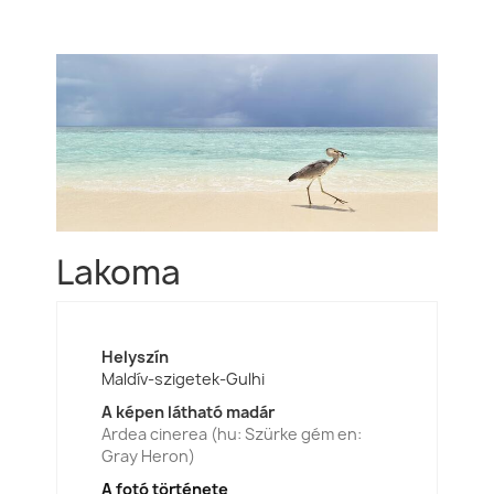
Lakoma
Helyszín
Maldív-szigetek-Gulhi
A képen látható madár
Ardea cinerea (hu: Szürke gém en:
Gray Heron)
A fotó története