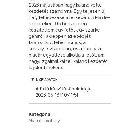
2023 májusában nagy kaland vette
kezdetét számomra. Egy teljesen új
hely felfedezése a térképen. A Maldív-
szigeteken, Gulhi-szigetén
készítettem egy fotót egy szürke
gémről, aki éppen az ebédjét
falatozta. A fehér homok, a
kristálytiszta óceán, és a lakomázó
madár együttese alkotja a fotót, ami
nagy, izgalmakkal teli kaland kezdetét
is jelenti nekem.
Exif adatok
A fotó készítésének ideje
2023-05-13T10:41:51
Kategória
Nyitott műhely