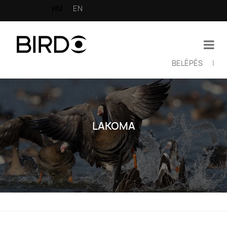
Ugrás
HU
EN
a
tartalomra
BELÉPÉS
|
Felhasználói
fiók
menüje
LAKOMA