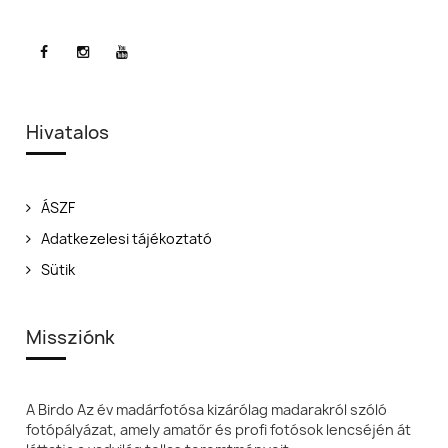
Hivatalos
ÁSZF
Adatkezelesi tájékoztató
Sütik
Missziónk
A Birdo Az év madárfotósa kizárólag madarakról szóló
fotópályázat, amely amatőr és profi fotósok lencséjén át