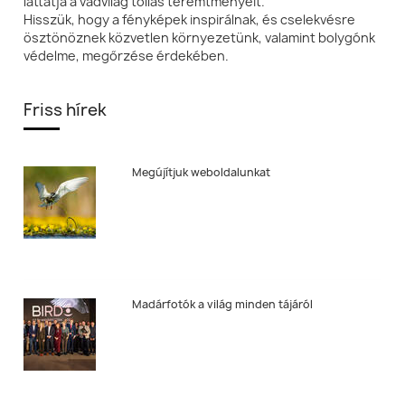
láttatja a vadvilág tollas teremtményeit.
Hisszük, hogy a fényképek inspirálnak, és cselekvésre
ösztönöznek közvetlen környezetünk, valamint bolygónk
védelme, megőrzése érdekében.
Friss hírek
Megújítjuk weboldalunkat
Madárfotók a világ minden tájáról