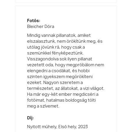
Fotós:
Bleicher Dóra
Mindig vannak pillanatok, amiket
elszalasztunk, nem örökítünk meg, és
utólag jövünk rá, hogy csak a
szemünkkel fényképeztünk.
Visszagondolva sok ilyen pillanat
vezetett oda, hogy megpróbálom nem
elengedni a csodákat, és hobbi
szinten igyekszem megörökíteni
ezeket. Nagyon szeretem a
természetet, az állatokat, a vizi világot.
Ha már egy-két ember megdicséri a
fotóimat, hatalmas boldogság tölti
meg a szívemet.
Díj:
Nyitott műhely, Első hely,
2023