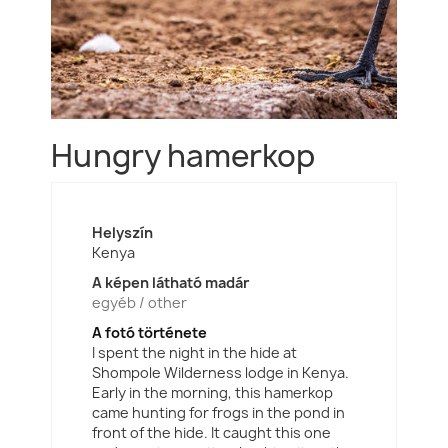
Hungry hamerkop
Helyszín
Kenya
A képen látható madár
egyéb / other
A fotó története
I spent the night in the hide at
Shompole Wilderness lodge in Kenya.
Early in the morning, this hamerkop
came hunting for frogs in the pond in
front of the hide. It caught this one