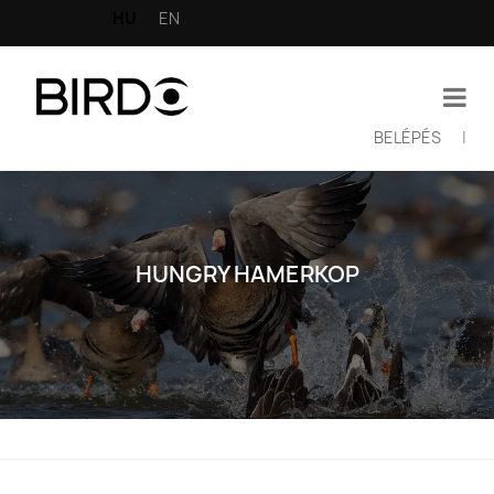
Ugrás
HU
EN
a
tartalomra
BELÉPÉS
|
Felhasználói
fiók
menüje
HUNGRY HAMERKOP