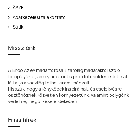
ÁSZF
Adatkezelesi tájékoztató
Sütik
Missziónk
A Birdo Az év madárfotósa kizárólag madarakról szóló
fotópályázat, amely amatőr és profi fotósok lencséjén át
láttatja a vadvilág tollas teremtményeit.
Hisszük, hogy a fényképek inspirálnak, és cselekvésre
ösztönöznek közvetlen környezetünk, valamint bolygónk
védelme, megőrzése érdekében.
Friss hírek