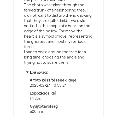
The photo was taken through the
forked trunk of a neighboring tree. I
did not want to disturb them, knowing
that they are quite timid. Two owls
settled in the shape of a heart on the
edge of the hollow. For many, the
heart is a symbol of love, representing
the greatest and most mysterious
force.
I had to circle around the tree for a
long time, choosing the angle and
trying not to scare them.
Exif adatok
A fotó készítésének ideje
2025-02-27T10:55:24
Expozíciós idő
1/125s
Gyújtótávolság
500mm