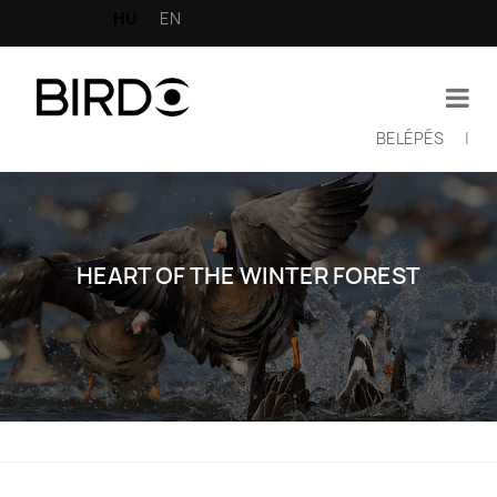
Ugrás
HU
EN
a
tartalomra
BELÉPÉS
|
Felhasználói
fiók
menüje
HEART OF THE WINTER FOREST