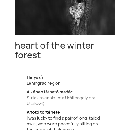
heart of the winter
forest
Helyszín
Leningrad region
A képen látható madár
Strix uralensis (hu: Uráli bagoly en:
Ural Owl)
A fotó története
I was lucky to find a pair of long-tailed
owls, who were peacefully sitting on
the porch of their home.