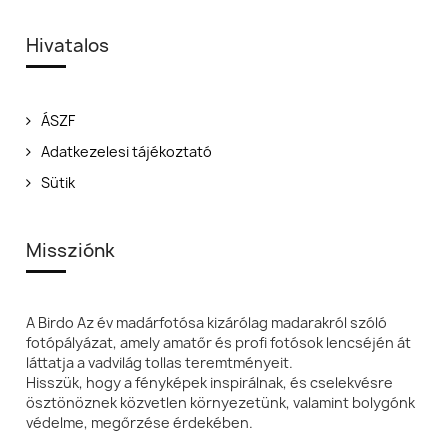
Hivatalos
ÁSZF
Adatkezelesi tájékoztató
Sütik
Missziónk
A Birdo Az év madárfotósa kizárólag madarakról szóló
fotópályázat, amely amatőr és profi fotósok lencséjén át
láttatja a vadvilág tollas teremtményeit.
Hisszük, hogy a fényképek inspirálnak, és cselekvésre
ösztönöznek közvetlen környezetünk, valamint bolygónk
védelme, megőrzése érdekében.