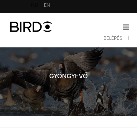
Ugrás
HU
EN
a
tartalomra
BELÉPÉS
|
Felhasználói
fiók
menüje
GYÖNGYEVŐ