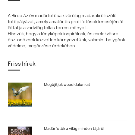
A Birdo Az év madárfotósa kizárólag madarakról szóló
fotópályázat, amely amatőr és profi fotósok lencséjén át
láttatja a vadvilág tollas teremtményeit.
Hisszük, hogy a fényképek inspirálnak, és cselekvésre
ösztönöznek közvetlen környezetünk, valamint bolygónk
védelme, megőrzése érdekében.
Friss hírek
Megújítjuk weboldalunkat
Madárfotók a világ minden tájáról