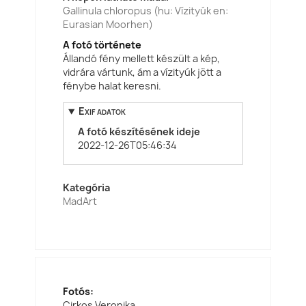
Gallinula chloropus (hu: Vízityúk en:
Eurasian Moorhen)
A fotó története
Állandó fény mellett készült a kép,
vidrára vártunk, ám a vízityúk jött a
fénybe halat keresni.
Exif adatok
A fotó készítésének ideje
2022-12-26T05:46:34
Kategória
MadArt
Fotós:
Cirkos Veronika