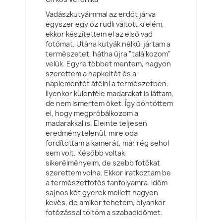
Vadászkutyáimmal az erdőt járva
egyszer egy őz rudli váltott ki elém,
ekkor készítettem el az első vad
fotómat. Utána kutyák nélkül jártam a
természetet, hátha újra "találkozom"
velük. Egyre többet mentem, nagyon
szerettem a napkeltét és a
naplementét átélni a természetben.
Ilyenkor különféle madarakat is láttam,
de nem ismertem őket. Így döntöttem
el, hogy megpróbálkozom a
madarakkal is. Eleinte teljesen
eredménytelenül, mire oda
fordítottam a kamerát, már rég sehol
sem volt. Később voltak
sikerélményeim, de szebb fotókat
szerettem volna. Ekkor iratkoztam be
a természetfotós tanfolyamra. Időm
sajnos két gyerek mellett nagyon
kevés, de amikor tehetem, olyankor
fotózással töltöm a szabadidőmet.