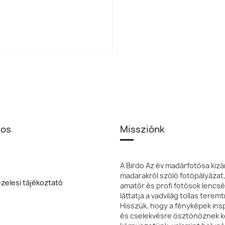
los
Missziónk
A Birdo Az év madárfotósa kizá
madarakról szóló fotópályázat
zelesi tájékoztató
amatőr és profi fotósok lencsé
láttatja a vadvilág tollas terem
Hisszük, hogy a fényképek insp
és cselekvésre ösztönöznek k