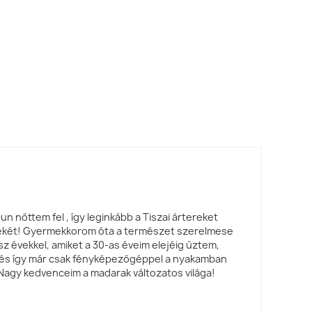
un nőttem fel , így leginkább a Tiszai ártereket
yékét! Gyermekkorom óta a természet szerelmese
sz évekkel, amiket a 30-as éveim elejéig űztem,
, és így már csak fényképezőgéppel a nyakamban
Nagy kedvenceim a madarak változatos világa!