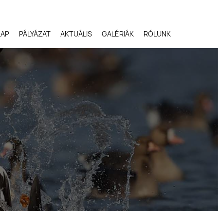
LAP
PÁLYÁZAT
AKTUÁLIS
GALÉRIÁK
RÓLUNK
Robert Gloeckner,
Egyesült Államok
Svetlana Ivanenko,
Oroszország
Terje Kolaas, Norvégia
Lóki Csaba, Magyarors
Potyó Imre, Magyarors