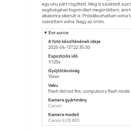
egy uhu párt rögzített. Meg is született a p
segítségével fogom őket megörökíteni, ami 
alkalomra sikerült is. Próbálkozhattam volna 
szerettem volna. Nagy az öröm.
Exif adatok
A fotó készítésének ideje
2025-04-13T22:35:30
Expozíciós idő
1/125s
Gyújtótávolság
15mm
Vaku
Flash did not fire, compulsory flash mode
Kamera gyártmány
Canon
Kamera modell
Canon EOS 80D