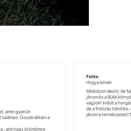
Fotós:
Hogya István
Miskolcon lakom, de fal
járom és a Bükk körn
vagyok! Indult a horgá
de a fotózás túlnőtte
tet, amin gyanún
járom a természetet! 
 találtam. Összeraktam a
ra , ami nagy örömömre