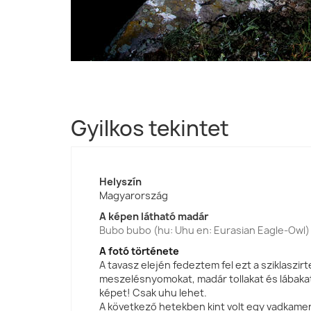
Gyilkos tekintet
Helyszín
Magyarország
A képen látható madár
Bubo bubo (hu: Uhu en: Eurasian Eagle-Owl)
A fotó története
A tavasz elején fedeztem fel ezt a sziklaszir
meszelésnyomokat, madár tollakat és lábakat
képet! Csak uhu lehet.
A következő hetekben kint volt egy vadkame