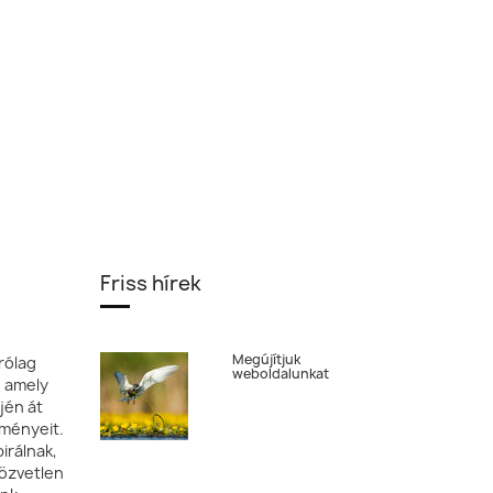
Friss hírek
Megújítjuk
rólag
weboldalunkat
, amely
jén át
tményeit.
irálnak,
özvetlen