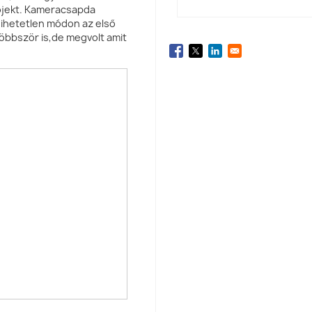
rojekt. Kameracsapda
hihetetlen módon az első
többször is,de megvolt amit