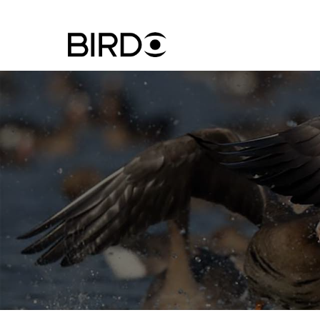
Ugrás
a
tartalomra
Felhasznál
fiók
menüje