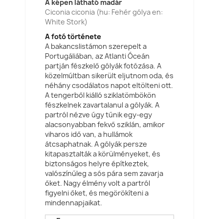
A képen látható madár
Ciconia ciconia (hu: Fehér gólya en:
White Stork)
A fotó története
A bakancslistámon szerepelt a
Portugáliában, az Atlanti Óceán
partján fészkelő gólyák fotózása. A
közelmúltban sikerült eljutnom oda, és
néhány csodálatos napot eltölteni ott.
A tengerből kiálló sziklatömbökön
fészkelnek zavartalanul a gólyák. A
partról nézve úgy tűnik egy-egy
alacsonyabban fekvő sziklán, amikor
viharos idő van, a hullámok
átcsaphatnak. A gólyák persze
kitapasztalták a körülményeket, és
biztonságos helyre építkeztek,
valószínűleg a sós pára sem zavarja
őket. Nagy élmény volt a partról
figyelni őket, és megörökíteni a
mindennapjaikat.