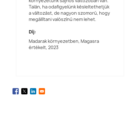
környezetünk sajnos változóban van.
Talán, ha odafigyelünk késleltethetjük
a változást, de nagyon szomorú, hogy
megállítani valószínű nem lehet.
Díj:
Madarak környezetben, Magasra
értékelt,
2023