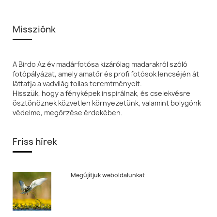
Missziónk
A Birdo Az év madárfotósa kizárólag madarakról szóló
fotópályázat, amely amatőr és profi fotósok lencséjén át
láttatja a vadvilág tollas teremtményeit.
Hisszük, hogy a fényképek inspirálnak, és cselekvésre
ösztönöznek közvetlen környezetünk, valamint bolygónk
védelme, megőrzése érdekében.
Friss hírek
Megújítjuk weboldalunkat