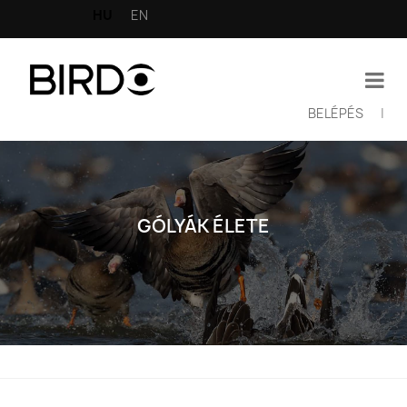
Ugrás
HU
EN
a
tartalomra
BELÉPÉS
|
Felhasználói
fiók
menüje
GÓLYÁK ÉLETE