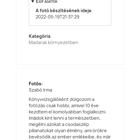
Exif adatok
A fotó készítésének ideje
2022-05-19T21:37:29
Kategória
Madarak környezetben
Fotós:
Szabó Irma
Könyvvizsgálóként dolgozom a
fotózás csak hobbi, amivel 10 éve
kezdtem el komolyabban foglalkozni.
Imádok kint lenni a természetben,
megélni azokat a csodaszép
pillanatokat olyan élmény, ami örökre
bevésődik az ember emlékeibe, és már