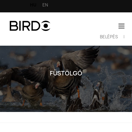
Ugrás
HU
EN
a
tartalomra
BELÉPÉS
|
Felhasználói
fiók
menüje
FÜSTÖLGŐ