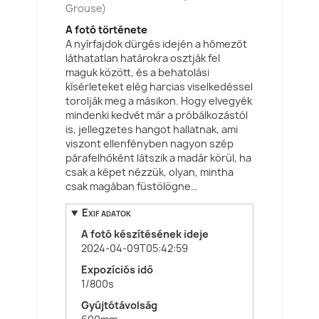
Grouse)
A fotó története
A nyírfajdok dürgés idején a hómezőt
láthatatlan határokra osztják fel
maguk között, és a behatolási
kísérleteket elég harcias viselkedéssel
torolják meg a másikon. Hogy elvegyék
mindenki kedvét már a próbálkozástól
is, jellegzetes hangot hallatnak, ami
viszont ellenfényben nagyon szép
párafelhőként látszik a madár körül, ha
csak a képet nézzük, olyan, mintha
csak magában füstölögne…
Exif adatok
A fotó készítésének ideje
2024-04-09T05:42:59
Expozíciós idő
1/800s
Gyújtótávolság