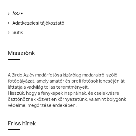
ÁSZF
Adatkezelesi tájékoztató
Sütik
Missziónk
A Birdo Az év madárfotósa kizárólag madarakról szóló
fotópályázat, amely amatőr és profi fotósok lencséjén át
láttatja a vadvilág tollas teremtményeit.
Hisszük, hogy a fényképek inspirálnak, és cselekvésre
ösztönöznek közvetlen környezetünk, valamint bolygónk
védelme, megőrzése érdekében.
Friss hírek