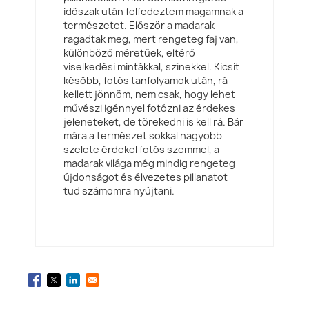
időszak után felfedeztem magamnak a
természetet. Először a madarak
ragadtak meg, mert rengeteg faj van,
különböző méretűek, eltérő
viselkedési mintákkal, színekkel. Kicsit
később, fotós tanfolyamok után, rá
kellett jönnöm, nem csak, hogy lehet
művészi igénnyel fotózni az érdekes
jeleneteket, de törekedni is kell rá. Bár
mára a természet sokkal nagyobb
szelete érdekel fotós szemmel, a
madarak világa még mindig rengeteg
újdonságot és élvezetes pillanatot
tud számomra nyújtani.