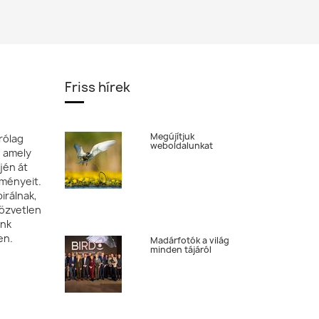
oldal
Friss hírek
Megújítjuk
rólag
weboldalunkat
, amely
jén át
tményeit.
irálnak,
özvetlen
ónk
en.
Madárfotók a világ
minden tájáról