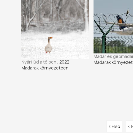
Madár és gépmadá
Nyári lúd a télben
, 2022
Madarak környeze
Madarak környezetben
Oldalszámozás
Első
« Első
El
‹ 