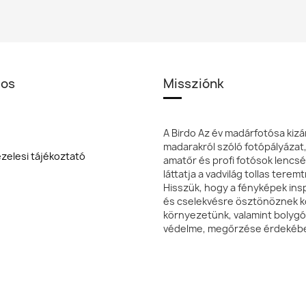
dal
los
Missziónk
A Birdo Az év madárfotósa kizá
madarakról szóló fotópályázat
zelesi tájékoztató
amatőr és profi fotósok lencsé
láttatja a vadvilág tollas terem
Hisszük, hogy a fényképek insp
és cselekvésre ösztönöznek k
környezetünk, valamint bolyg
védelme, megőrzése érdekéb