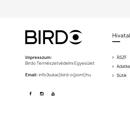
oldal
ol
Hivata
Impresszum:
ÁSZF
Birdo Természetvédelmi Egyesület
Adatke
Email:
info(kukac)bird-o(pont)hu
Sütik