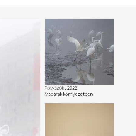
Dr. Sós Endre,
Magyarország
Georgina Steytler
Szilágyi Attila,
Magyarország
Potyázók
, 2022
Madarak környezetben