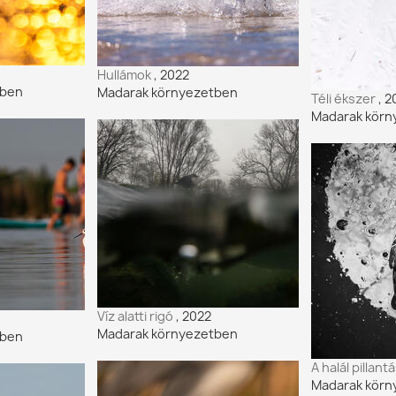
Hullámok
, 2022
tben
Madarak környezetben
Téli ékszer
, 
Madarak körn
Víz alatti rigó
, 2022
Madarak környezetben
tben
A halál pillant
Madarak körn