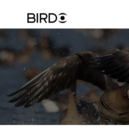
Ugrás
a
tartalomra
Felhasznál
fiók
menüje