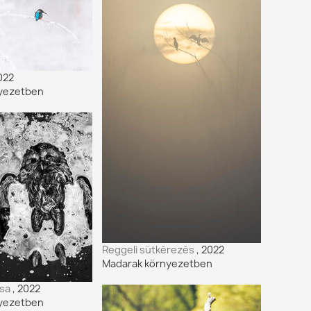
2022
yezetben
Reggeli sütkérezés
, 2022
Madarak környezetben
ása
, 2022
yezetben