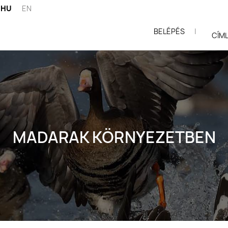
HU
EN
BELÉPÉS
|
ói
CÍM
MADARAK KÖRNYEZETBEN