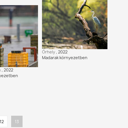
Őrhely
, 2022
Madarak környezetben
s
, 2022
yezetben
Oldal
12
Jelenlegi
13