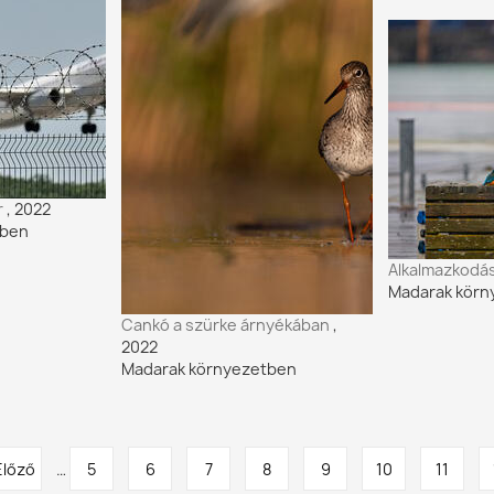
r
, 2022
tben
Alkalmazkodá
Madarak körn
Cankó a szürke árnyékában
,
2022
Madarak környezetben
őző
Előző
…
Oldal
5
Oldal
6
Oldal
7
Oldal
8
Oldal
9
Oldal
10
Oldal
11