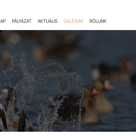
LAP
PÁLYÁZAT
AKTUÁLIS
GALÉRIÁK
RÓLUNK
Robert Gloeckner,
Egyesült Államok
Svetlana Ivanenko,
Oroszország
Terje Kolaas, Norvégia
Lóki Csaba, Magyarors
Potyó Imre, Magyarors