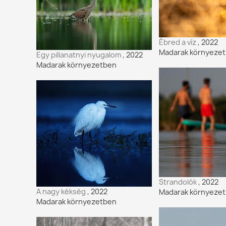
Ébred a víz
, 2022
Madarak környeze
Egy pillanatnyi nyugalom
, 2022
Madarak környezetben
Strandolók
, 2022
A nagy kékség
, 2022
Madarak környeze
Madarak környezetben