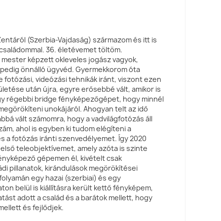
entáról (Szerbia-Vajdaság) származom és itt is
családommal. 36. életévemet töltöm.
mester képzett okleveles jogász vagyok,
 pedig önnálló ügyvéd. Gyermekkorom óta
 fotózási, videózási tehnikák iránt, viszont ezen
etése után újra, egyre erősebbé vált, amikor is
y régebbi bridge fényképezőgépet, hogy minnél
 megörökíteni unokájáról. Ahogyan telt az idő
bbá vált számomra, hogy a vadvilágfotózás áll
ám, ahol is egyben ki tudom elégíteni a
és a fotózás iránti szenvedélyemet. Így 2020
lső teleobjektívemet, amely azóta is szinte
fényképező gépemen él, kivételt csak
di pillanatok, kirándulások megörökítései
 folyamán egy hazai (szerbiai) és egy
on belül is kiállításra került kettő fényképem,
ást adott a család és a barátok mellett, hogy
ellett és fejlődjek.