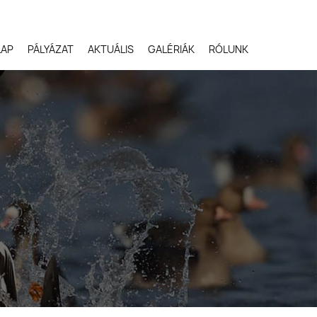
LAP
PÁLYÁZAT
AKTUÁLIS
GALÉRIÁK
RÓLUNK
Robert Gloeckner,
Egyesült Államok
Svetlana Ivanenko,
Oroszország
Terje Kolaas, Norvégia
Lóki Csaba, Magyarors
Potyó Imre, Magyarors