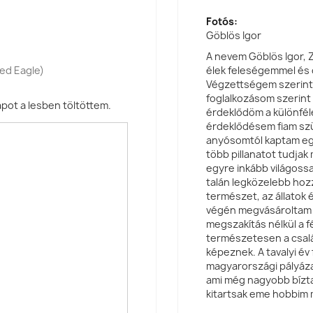
Fotós:
Göblös Igor
A nevem Göblös Igor, Z
led Eagle)
élek feleségemmel és 
Végzettségem szerint 
foglalkozásom szerint
apot a lesben töltöttem.
érdeklődöm a különféle
érdeklődésem fiam szül
anyósomtól kaptam eg
több pillanatot tudjak
egyre inkább világossa
talán legközelebb hozz
természet, az állatok 
végén megvásároltam e
megszakítás nélkül a 
természetesen a csalá
képeznek. A tavalyi év
magyarországi pályázat
ami még nagyobb bíztat
kitartsak eme hobbim m