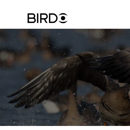
Ugrás
a
tartalomra
Felhasznál
fiók
menüje