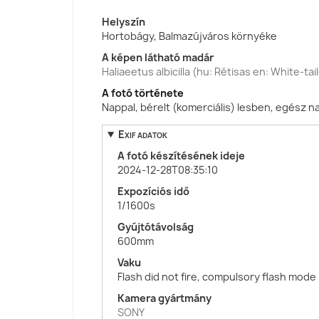
Helyszín
Hortobágy, Balmazújváros környéke
A képen látható madár
Haliaeetus albicilla (hu: Rétisas en: White-tai
A fotó története
Nappal, bérelt (komerciális) lesben, egész n
Exif adatok
A fotó készítésének ideje
2024-12-28T08:35:10
Expozíciós idő
1/1600s
Gyújtótávolság
600mm
Vaku
Flash did not fire, compulsory flash mode
Kamera gyártmány
SONY