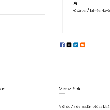
Díj:
Fővárosi Állat- és Növ
los
Missziónk
A Birdo Az év madárfotósa kizá