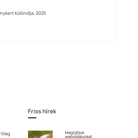
énykert különdíja,
2025
Friss hírek
Megújítjuk
rólag
weboldalunkat