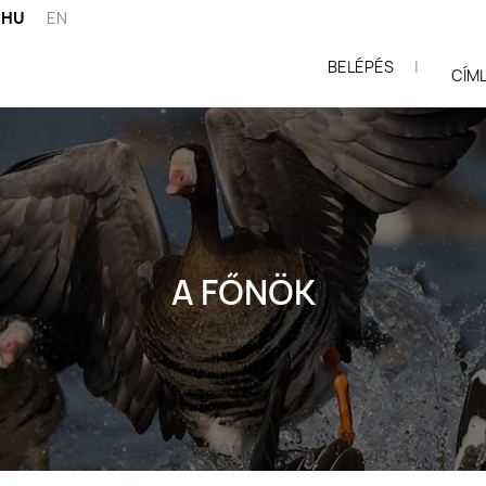
HU
EN
BELÉPÉS
|
ói
CÍM
A FŐNÖK