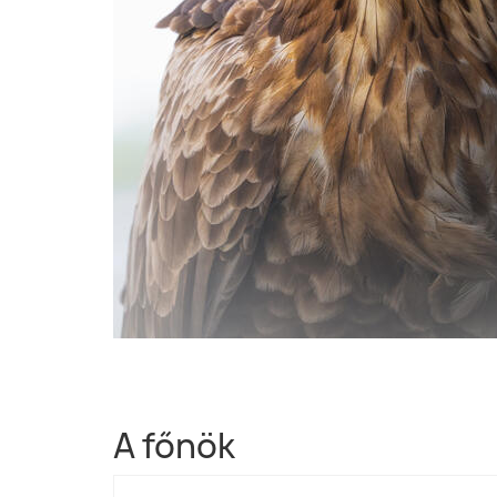
A főnök