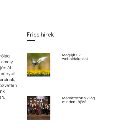
Friss hírek
Megújítjuk
rólag
weboldalunkat
, amely
jén át
tményeit.
irálnak,
özvetlen
ónk
en.
Madárfotók a világ
minden tájáról