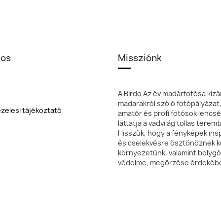
los
Missziónk
A Birdo Az év madárfotósa kizá
madarakról szóló fotópályázat
zelesi tájékoztató
amatőr és profi fotósok lencsé
láttatja a vadvilág tollas terem
Hisszük, hogy a fényképek insp
és cselekvésre ösztönöznek k
környezetünk, valamint bolyg
védelme, megőrzése érdekéb