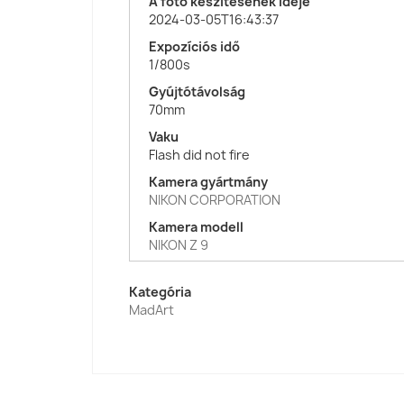
A fotó készítésének ideje
2024-03-05T16:43:37
Expozíciós idő
1/800s
Gyújtótávolság
70mm
Vaku
Flash did not fire
Kamera gyártmány
NIKON CORPORATION
Kamera modell
NIKON Z 9
Kategória
MadArt