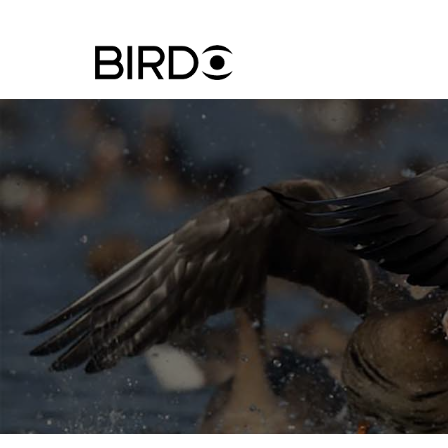
Ugrás
a
tartalomra
Felhasznál
fiók
menüje