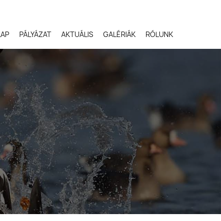
LAP
PÁLYÁZAT
AKTUÁLIS
GALÉRIÁK
RÓLUNK
Robert Gloeckner,
Egyesült Államok
Svetlana Ivanenko,
Oroszország
Terje Kolaas, Norvégia
Lóki Csaba, Magyarors
Potyó Imre, Magyarors