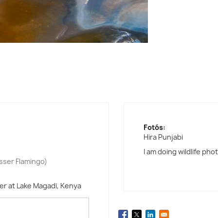
Fotós:
Hira Punjabi
I am doing wildlife pho
sser Flamingo)
er at Lake Magadi, Kenya