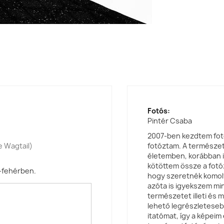
Fotós:
Pintér Csaba
2007-ben kezdtem fot
e Wagtail)
fotóztam. A természet,
életemben, korábban i
kötöttem össze a fotó
-fehérben.
hogy szeretnék komoly
azóta is igyekszem mi
természetet illeti és 
lehető legrészleteseb
itatómat, így a képeim