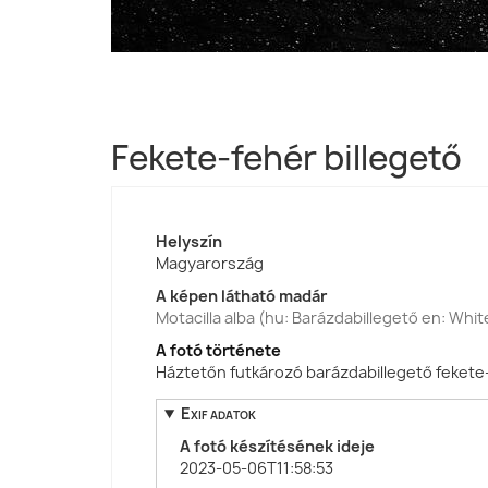
Fekete-fehér billegető
Helyszín
Magyarország
A képen látható madár
Motacilla alba (hu: Barázdabillegető en: Whit
A fotó története
Háztetőn futkározó barázdabillegető fekete
Exif adatok
A fotó készítésének ideje
2023-05-06T11:58:53