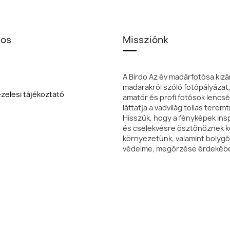
los
Missziónk
A Birdo Az év madárfotósa kizá
madarakról szóló fotópályázat
zelesi tájékoztató
amatőr és profi fotósok lencsé
láttatja a vadvilág tollas terem
Hisszük, hogy a fényképek insp
és cselekvésre ösztönöznek k
környezetünk, valamint bolyg
védelme, megőrzése érdekéb