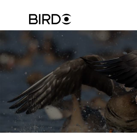
Ugrás
a
tartalomra
Felhasznál
fiók
menüje