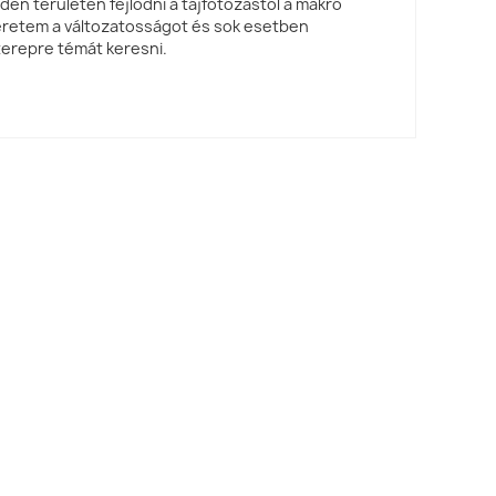
en területén fejlődni a tájfotózástól a makró
eretem a változatosságot és sok esetben
erepre témát keresni.