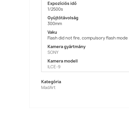
Expozíciós idő
1/2500s
Gyújtótávolság
300mm
Vaku
Flash did not fire, compulsory flash mode
Kamera gyártmány
SONY
Kamera modell
ILCE-9
Kategória
MadArt