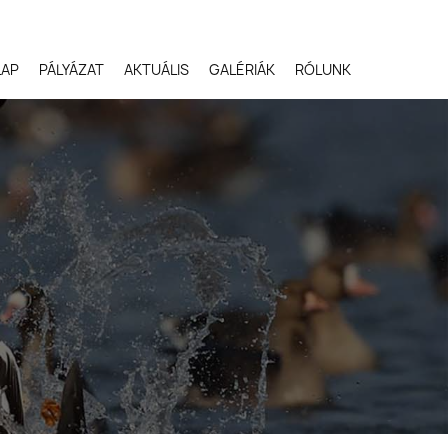
LAP
PÁLYÁZAT
AKTUÁLIS
GALÉRIÁK
RÓLUNK
Robert Gloeckner,
Egyesült Államok
Svetlana Ivanenko,
Oroszország
Terje Kolaas, Norvégia
Lóki Csaba, Magyarors
Potyó Imre, Magyarors