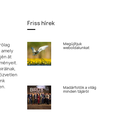
Friss hírek
Megújítjuk
rólag
weboldalunkat
, amely
jén át
tményeit.
irálnak,
özvetlen
ónk
en.
Madárfotók a világ
minden tájáról