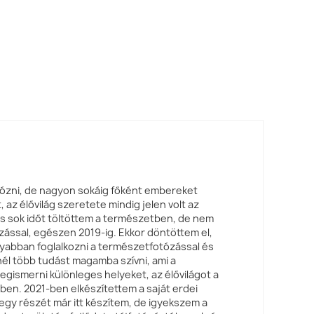
ózni, de nagyon sokáig főként embereket
 az élővilág szeretete mindig jelen volt az
s sok időt töltöttem a természetben, de nem
zással, egészen 2019-ig. Ekkor döntöttem el,
abban foglalkozni a természetfotózással és
nél több tudást magamba szívni, ami a
megismerni különleges helyeket, az élővilágot a
ben. 2021-ben elkészítettem a saját erdei
 egy részét már itt készítem, de igyekszem a