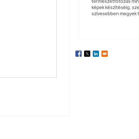
természetfotózás mind
képek készítéséig, sz
szívesebben megyek t