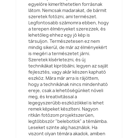
egyelőre kimeríthetetlen forrásnak
látom. Nemcsak madarakat, de bármit
szeretek fotózni, ami természet.
Legfontosabb számomra ebben, hogy
a terepen élményeket szerezzek, és
lehetőleg ehhez egy jó kép is
társuljon. Természetesen ez nem
mindig sikerül, de már az élményekért
is megéri a természetet járni.
Szeretek kísérletezni, és új
technikákat kipróbálni, legyen az saját
fejlesztés, vagy akár készen kapható
eszköz. Mára már arra is rájöttem,
hogy a technikának nincs mindenható
ereje, csak a lehetőségünket növeli
meg, és kreativitással a
legegyszerűbb eszközökkel is lehet
remek képeket készíteni. Nagyon
ritkán fotózom projektszerűen,
legtöbbször "belebotlok" a témáimba.
Leseket szinte alig használok. Ha
viszont olyan témára akadok, amiben