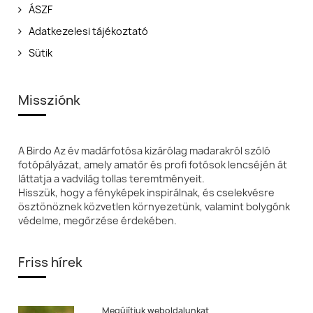
ÁSZF
Adatkezelesi tájékoztató
Sütik
Missziónk
A Birdo Az év madárfotósa kizárólag madarakról szóló
fotópályázat, amely amatőr és profi fotósok lencséjén át
láttatja a vadvilág tollas teremtményeit.
Hisszük, hogy a fényképek inspirálnak, és cselekvésre
ösztönöznek közvetlen környezetünk, valamint bolygónk
védelme, megőrzése érdekében.
Friss hírek
Megújítjuk weboldalunkat