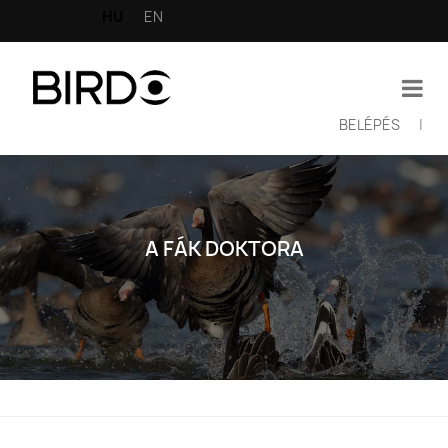
Ugrás
HU
EN
a
tartalomra
BELÉPÉS
|
Felhasználói
fiók
menüje
A FÁK DOKTORA