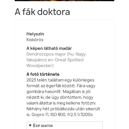
A fák doktora
Helyszín
Kiskőrös
A képen látható madár
Dendrocopos major (hu: Nagy
fakopáncs en: Great Spotted
Woodpecker)
A fotó története
2023 telén találtam egy különleges
formát az égerfák között. Fára vagy
gombára hasonlít. Magában is jól
nézett ki, de úgy döntöttem, hogy
valami állattal is meg kellene fotózni.
Néhány hét próbálkozás után sikerült
is. Gopro 11, ISO 800, f/2,5 1/3200s
Exif adatok