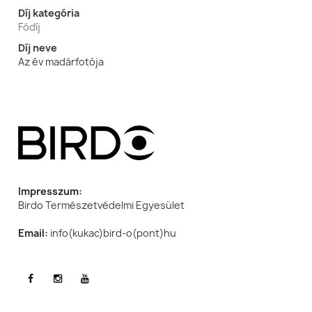
Díj kategória
Fődíj
Díj neve
Az év madárfotója
Impresszum:
Birdo Természetvédelmi Egyesület
Email:
info(kukac)bird-o(pont)hu