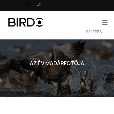
Ugrás
HU
EN
a
tartalomra
BELÉPÉS
|
Felhasználói
fiók
menüje
AZ ÉV MADÁRFOTÓJA