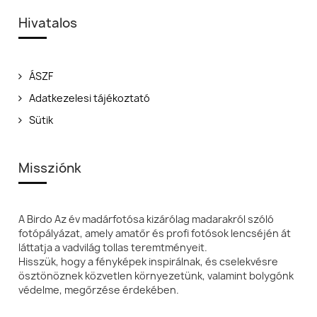
Hivatalos
ÁSZF
Adatkezelesi tájékoztató
Sütik
Missziónk
A Birdo Az év madárfotósa kizárólag madarakról szóló
fotópályázat, amely amatőr és profi fotósok lencséjén át
láttatja a vadvilág tollas teremtményeit.
Hisszük, hogy a fényképek inspirálnak, és cselekvésre
ösztönöznek közvetlen környezetünk, valamint bolygónk
védelme, megőrzése érdekében.