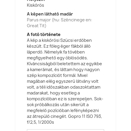
Kiskőrös
A képen látható madár
Parus major (hu: Széncinege en:
Great Tit)
A fotó története
A kép a kiskőrösi Szücsi erdőben
készült. Ez főleg éger fákból álló
láperdő. Némelyik fa tövében
megfigyelhető egy öblösödés.
Kíváncsiságból beletettem az egyikbe
a kamerámat, és láttam hogy nagyon
szép kompozíciót formál. Mivel
magában elég egyszerű látvány volt
volt, a téli időszakban odaszoktattam
madarakat, hogy esetleg a
kompozícióban ez is szerepeljen. Sok-
sok próbálkozás után sikerült a
megfelelő pozícióban lefényképezni
az átrepülő cinegét. Gopro 11 ISO 793,
f/2,5, 1/2000s