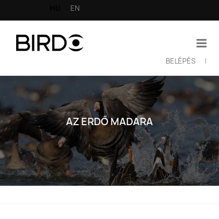
Ugrás
HU
EN
a
tartalomra
BELÉPÉS
|
Felhasználói
fiók
menüje
AZ ERDŐ MADARA