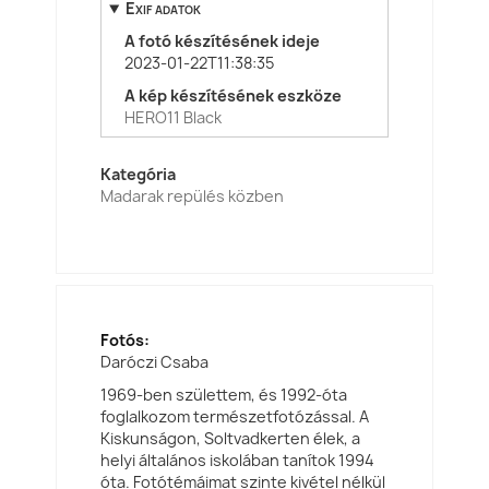
Exif adatok
A fotó készítésének ideje
2023-01-22T11:38:35
A kép készítésének eszköze
HERO11 Black
Kategória
Madarak repülés közben
Fotós:
Daróczi Csaba
1969-ben születtem, és 1992-óta
foglalkozom természetfotózással. A
Kiskunságon, Soltvadkerten élek, a
helyi általános iskolában tanítok 1994
óta. Fotótémáimat szinte kivétel nélkül