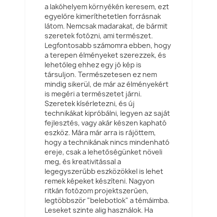
a lakóhelyem környékén keresem, ezt
egyelőre kimeríthetetlen forrásnak
látom. Nemcsak madarakat, de bármit
szeretek fotózni, ami természet.
Legfontosabb számomra ebben, hogy
a terepen élményeket szerezzek, és
lehetőleg ehhez egy jó kép is
társuljon. Természetesen ez nem
mindig sikerül, de már az élményekért
is megéri a természetet járni.
Szeretek kísérletezni, és új
technikákat kipróbálni, legyen az saját
fejlesztés, vagy akár készen kapható
eszköz. Mára már arra is rájöttem,
hogy a technikának nincs mindenható
ereje, csak a lehetőségünket növeli
meg, és kreativitással a
legegyszerűbb eszközökkel is lehet
remek képeket készíteni. Nagyon
ritkán fotózom projektszerűen,
legtöbbször "belebotlok" a témáimba.
Leseket szinte alig használok. Ha