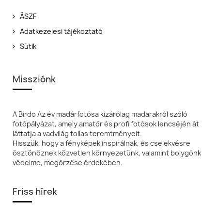
ÁSZF
Adatkezelesi tájékoztató
Sütik
Missziónk
A Birdo Az év madárfotósa kizárólag madarakról szóló
fotópályázat, amely amatőr és profi fotósok lencséjén át
láttatja a vadvilág tollas teremtményeit.
Hisszük, hogy a fényképek inspirálnak, és cselekvésre
ösztönöznek közvetlen környezetünk, valamint bolygónk
védelme, megőrzése érdekében.
Friss hírek