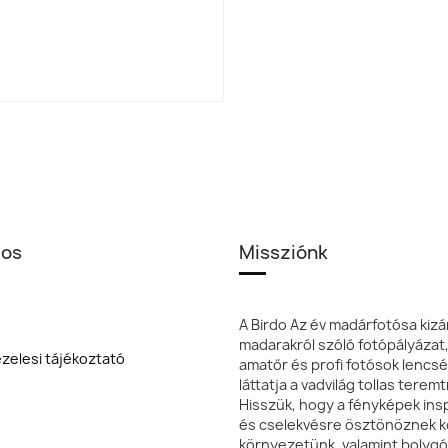
los
Missziónk
A Birdo Az év madárfotósa kizá
madarakról szóló fotópályázat
zelesi tájékoztató
amatőr és profi fotósok lencsé
láttatja a vadvilág tollas terem
Hisszük, hogy a fényképek insp
és cselekvésre ösztönöznek k
környezetünk, valamint bolyg