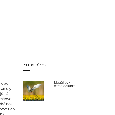
Friss hírek
Megújítjuk
rólag
weboldalunkat
, amely
jén át
tményeit.
irálnak,
özvetlen
ónk