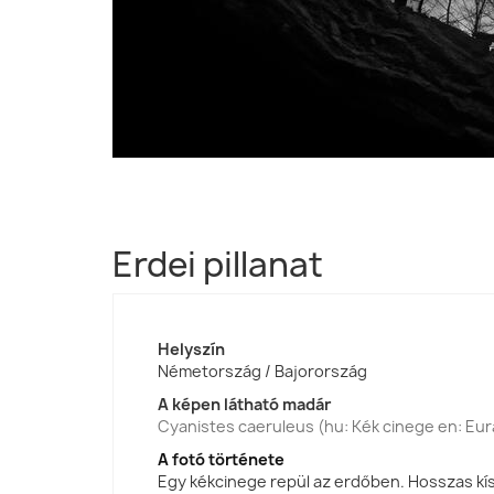
Erdei pillanat
Helyszín
Németország / Bajorország
A képen látható madár
Cyanistes caeruleus (hu: Kék cinege en: Eura
A fotó története
Egy kékcinege repül az erdőben. Hosszas kís