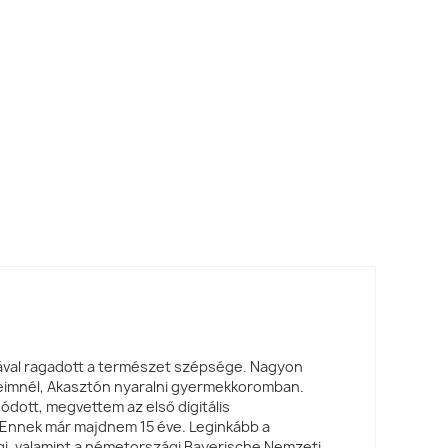
ával ragadott a természet szépsége. Nagyon
eimnél, Akasztón nyaralni gyermekkoromban.
dott, megvettem az első digitális
nnek már majdnem 15 éve. Leginkább a
gi, valamint a németországi Bayerische Nemzeti