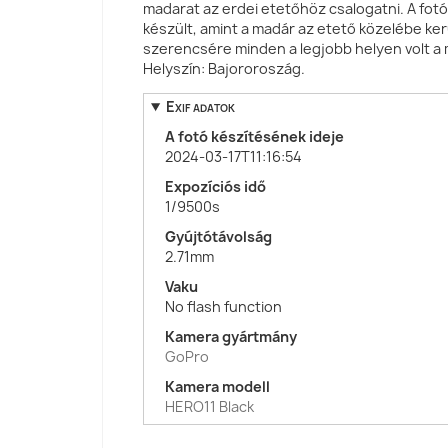
madarat az erdei etetőhöz csalogatni. A fot
készült, amint a madár az etető közelébe ker
szerencsére minden a legjobb helyen volt a 
Helyszín: Bajororoszág.
Exif adatok
A fotó készítésének ideje
2024-03-17T11:16:54
Expozíciós idő
1/9500s
Gyújtótávolság
2.71mm
Vaku
No flash function
Kamera gyártmány
GoPro
Kamera modell
HERO11 Black