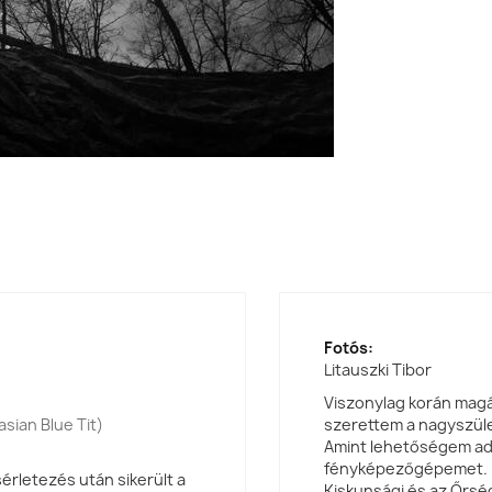
Fotós:
Litauszki Tibor
Viszonylag korán mag
sian Blue Tit)
szerettem a nagyszül
Amint lehetőségem adó
fényképezőgépemet. E
érletezés után sikerült a
Kiskunsági és az Őrsé