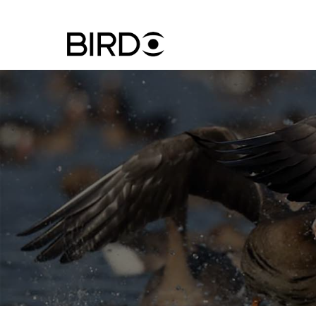
Ugrás
a
tartalomra
Felhasznál
fiók
menüje