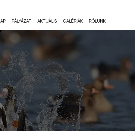
LAP
PÁLYÁZAT
AKTUÁLIS
GALÉRIÁK
RÓLUNK
Robert Gloeckner,
Egyesült Államok
Svetlana Ivanenko,
Oroszország
Terje Kolaas, Norvégia
Lóki Csaba, Magyarors
Potyó Imre, Magyarors