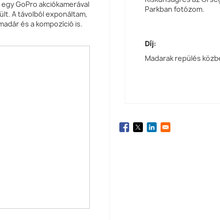
ó egy GoPro akciókamerával
Parkban fotózom.
ült. A távolból exponáltam,
madár és a kompozíció is.
Díj:
Madarak repülés közbe