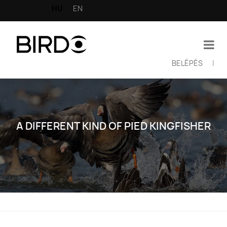
Ugrás
HU
EN
a
tartalomra
BELÉPÉS
|
Felhasználói
fiók
menüje
A DIFFERENT KIND OF PIED KINGFISHER