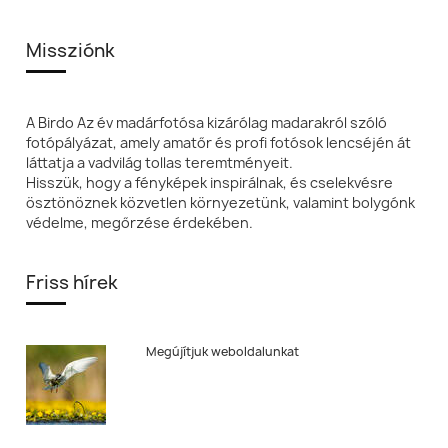
Missziónk
A Birdo Az év madárfotósa kizárólag madarakról szóló
fotópályázat, amely amatőr és profi fotósok lencséjén át
láttatja a vadvilág tollas teremtményeit.
Hisszük, hogy a fényképek inspirálnak, és cselekvésre
ösztönöznek közvetlen környezetünk, valamint bolygónk
védelme, megőrzése érdekében.
Friss hírek
Megújítjuk weboldalunkat