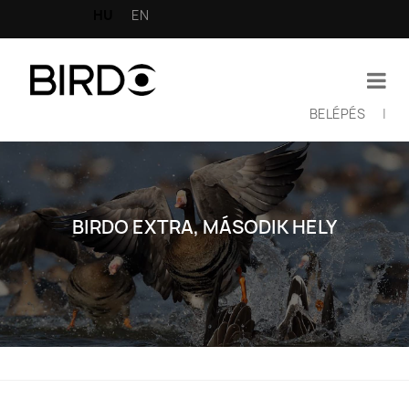
Ugrás
HU
EN
a
tartalomra
BELÉPÉS
|
Felhasználói
fiók
menüje
BIRDO EXTRA, MÁSODIK HELY