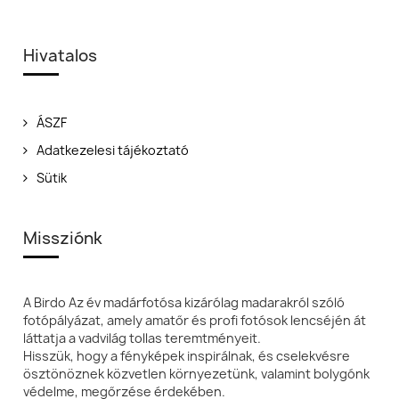
Hivatalos
ÁSZF
Adatkezelesi tájékoztató
Sütik
Missziónk
A Birdo Az év madárfotósa kizárólag madarakról szóló
fotópályázat, amely amatőr és profi fotósok lencséjén át
láttatja a vadvilág tollas teremtményeit.
Hisszük, hogy a fényképek inspirálnak, és cselekvésre
ösztönöznek közvetlen környezetünk, valamint bolygónk
védelme, megőrzése érdekében.