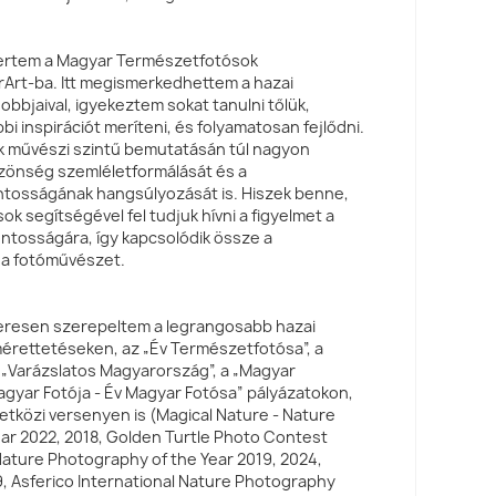
yertem a Magyar Természetfotósok
Art-ba. Itt megismerkedhettem a hazai
bbjaival, igyekeztem sokat tanulni tőlük,
 inspirációt meríteni, és folyamatosan fejlődni.
k művészi szintű bemutatásán túl nagyon
zönség szemléletformálását és a
tosságának hangsúlyozását is. Hiszek benne,
ok segítségével fel tudjuk hívni a figyelmet a
tosságára, így kapcsolódik össze a
a fotóművészet.
keresen szerepeltem a legrangosabb hazai
rettetéseken, az „Év Természetfotósa”, a
 „Varázslatos Magyarország”, a „Magyar
agyar Fotója - Év Magyar Fotósa” pályázatokon,
etközi versenyen is (Magical Nature - Nature
ar 2022, 2018, Golden Turtle Photo Contest
ture Photography of the Year 2019, 2024,
 Asferico International Nature Photography