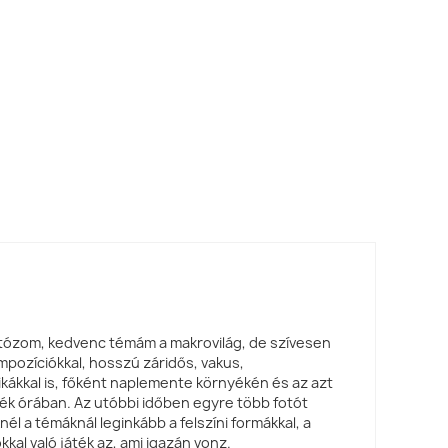
tózom, kedvenc témám a makrovilág, de szívesen
mpozíciókkal, hosszú záridős, vakus,
kákkal is, főként naplemente környékén és az azt
ék órában. Az utóbbi időben egyre több fotót
él a témáknál leginkább a felszíni formákkal, a
kal való játék az, ami igazán vonz.