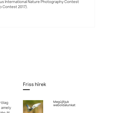
vus International Nature Photography Contest
o Contest 2017).
Friss hírek
Megújítjuk
rólag
weboldalunkat
, amely
jén át