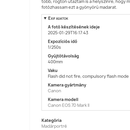
több, rögtön utaztam is a helyszínre, hogy
fotózhassam ezt a gyönyörű madarat.
Exif adatok
A fotó készítésének ideje
2025-01-29T16:17:43
Expozíciós idő
1/250s
Gyújtótávolság
400mm
Vaku
Flash did not fire, compulsory flash mode
Kamera gyártmány
Canon
Kamera modell
Canon EOS 7D Mark II
Kategória
Madárportré