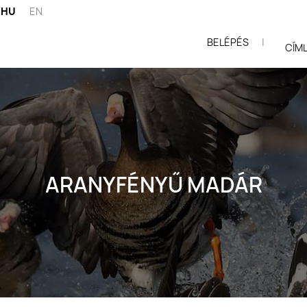
HU
EN
BELÉPÉS
|
ói
CÍM
ARANYFÉNYŰ MADÁR