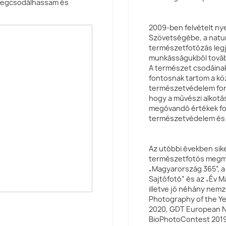
 megcsodálhassam és
2009-ben felvételt n
Szövetségébe, a natur
természetfotózás legjo
munkásságukból további
A természet csodáina
fontosnak tartom a kö
természetvédelem fon
hogy a művészi alkotás
megóvandó értékek fon
természetvédelem és 
Az utóbbi években si
természetfotós megmé
„Magyarország 365”, a
Sajtófotó” és az „Év M
illetve jó néhány nemz
Photography of the Ye
2020, GDT European Na
BioPhotoContest 2019,