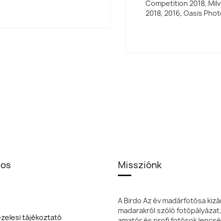
Competition 2018, Mil
2018, 2016, Oasis Phot
los
Missziónk
A Birdo Az év madárfotósa kizá
madarakról szóló fotópályázat
zelesi tájékoztató
amatőr és profi fotósok lencsé