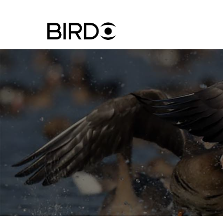
Ugrás
a
tartalomra
Felhasznál
fiók
menüje