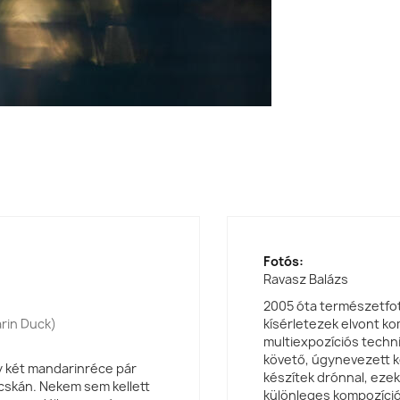
Fotós:
Ravasz Balázs
2005 óta természetfo
arin Duck)
kísérletezek elvont ko
multiexpozíciós techni
követő, úgynevezett k
y két mandarinréce pár
készítek drónnal, ezekn
vacskán. Nekem sem kellett
különleges kompozíciók