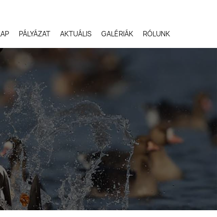
LAP
PÁLYÁZAT
AKTUÁLIS
GALÉRIÁK
RÓLUNK
Robert Gloeckner,
Egyesült Államok
Svetlana Ivanenko,
Oroszország
Terje Kolaas, Norvégia
Lóki Csaba, Magyarors
Potyó Imre, Magyarors