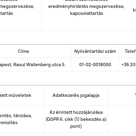
 megszervezése,
eredményhirdetés megszervezése,
k
tartás
kapcsolattartás
Címe
Nyilvántartási szám
Tele
apest, Raoul Wallenberg utca 5.
01-02-0018000
+36 20
zett műveletek
Adatkezelés jogalapja
Az érintett hozzájárulása
ntés, tárolása,
(GDPR 6. cikk (1) bekezdés a)
misítés
pont)