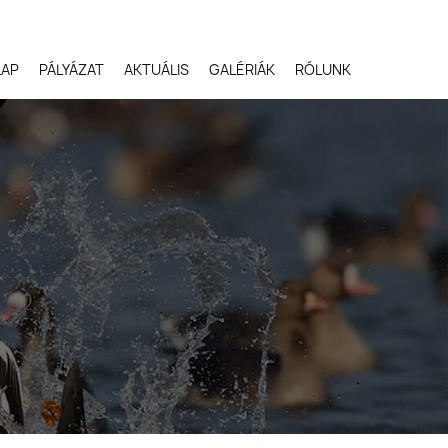
LAP
PÁLYÁZAT
AKTUÁLIS
GALÉRIÁK
RÓLUNK
Robert Gloeckner,
Egyesült Államok
Svetlana Ivanenko,
Oroszország
Terje Kolaas, Norvégia
Lóki Csaba, Magyarors
Potyó Imre, Magyarors