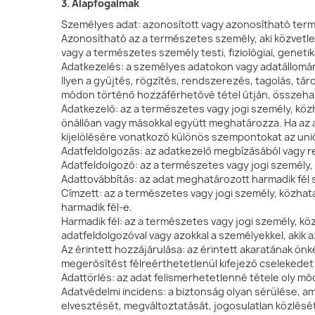
3. Alapfogalmak
Személyes adat: azonosított vagy azonosítható term
Azonosítható az a természetes személy, aki közvetl
vagy a természetes személy testi, fiziológiai, genet
Adatkezelés: a személyes adatokon vagy adatállomá
Ilyen a gyűjtés, rögzítés, rendszerezés, tagolás, tár
módon történő hozzáférhetővé tétel útján, összehan
Adatkezelő: az a természetes vagy jogi személy, köz
önállóan vagy másokkal együtt meghatározza. Ha az ad
kijelölésére vonatkozó különös szempontokat az unió
Adatfeldolgozás: az adatkezelő megbízásából vagy r
Adatfeldolgozó: az a természetes vagy jogi személy
Adattovábbítás: az adat meghatározott harmadik fél
Címzett: az a természetes vagy jogi személy, közhata
harmadik fél-e.
Harmadik fél: az a természetes vagy jogi személy, kö
adatfeldolgozóval vagy azokkal a személyekkel, akik 
Az érintett hozzájárulása: az érintett akaratának önk
megerősítést félreérthetetlenül kifejező cselekedet
Adattörlés: az adat felismerhetetlenné tétele oly m
Adatvédelmi incidens: a biztonság olyan sérülése, a
elvesztését, megváltoztatását, jogosulatlan közlés