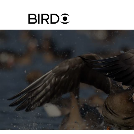
Ugrás
a
tartalomra
Felhasznál
fiók
menüje