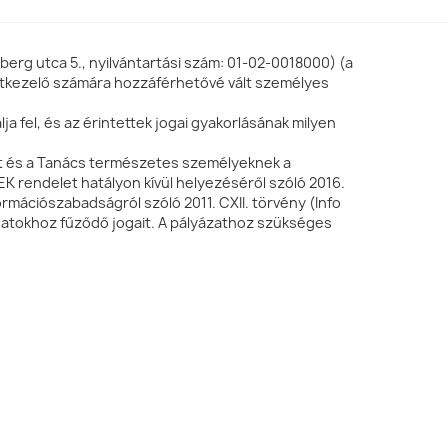
Dr. Sós Endre,
Magyarország
berg utca 5., nyilvántartási szám: 01-02-0018000) (a
atkezelő számára hozzáférhetővé vált személyes
Georgina Steytler
a fel, és az érintettek jogai gyakorlásának milyen
Szilágyi Attila,
Magyarország
ent és a Tanács természetes személyeknek a
K rendelet hatályon kívül helyezéséről szóló 2016.
ormációszabadságról szóló 2011. CXII. törvény (Info
adatokhoz fűződő jogait. A pályázathoz szükséges