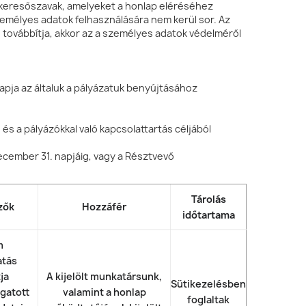
a keresőszavak, amelyeket a honlap eléréséhez
zemélyes adatok felhasználására nem kerül sor. Az
 továbbítja, akkor az a személyes adatok védelméről
apja az általuk a pályázatuk benyújtásához
és a pályázókkal való kapcsolattartás céljából
cember 31. napjáig, vagy a Résztvevő
Tárolás
zők
Hozzáfér
időtartama
ím
atás
tja
A kijelölt munkatársunk,
Sütikezelésben
gatott
valamint a honlap
foglaltak