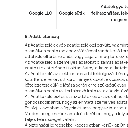
Adatok gyűjté
Google LLC
Google sütik
felhasználása, lek
megsem
8. Adatbiztonság
Az Adatkezelő egyéb adatkezelőkkel együtt, valamint 
személyes adatokhoz hozzáféréssel rendelkező termé
ettől való eltérésre uniós vagy tagállami jog kötelezi 
Az Adatkezelő a személyes adatokat bizalmas adatkén
adatok tekintetében titoktartási nyilatkozatot köteles
Az Adatkezelő az elektronikus adatfeldolgozást és n
kötötten, ellenőrzött körülmények között és csak azok
kötelezettségük) ellátása során erre szükségük van. A
személyes adatokat tartalmazó iratokat az ügyintéz
Az Adatkezelő biztosítja az adatok és az azokat hord
gondoskodik arról, hogy az érintett személyes adatai
Felhívjuk azonban a figyelmét arra, hogy az interne
Mindent megteszünk annak érdekében, hogy a folya
teljes felelősséget vállalni.
A biztonsági kérdésekkel kapcsolatban kérjük az Ön 