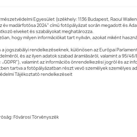
ermészetvédelmi Egyesület (székhely: 1136 Budapest, Raoul Wallen
 Az év madárfotósa 2024” című fotópályázat során megadott és Ad
natkozó elveket és szabályokat meghatározza.
an, hogy milyen információkat tart nyilván, azokat miként használj
lás a jogszabályi rendelkezéseknek, különösen az Európai Parlam
lméről, és az ilyen adatok szabad áramlásáról, valamint a 95/46/E
: „GDPR”), valamint az információs önrendelkezési jogról és az inf
letben tartva a fotópályázatban részt vevő személyek személyes 
védelmi Tájékoztató rendelkezéseit
róság: Fővárosi Törvényszék