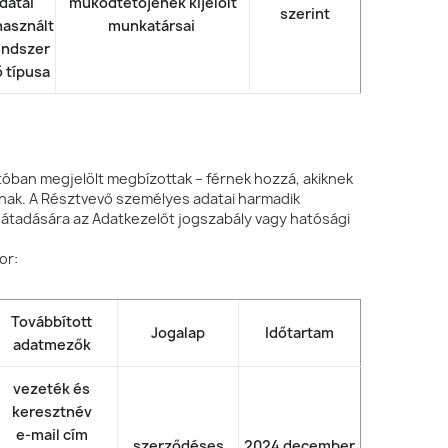
adatai
működtetőjének kijelölt
szerint
 használt
munkatársai
endszer
 típusa
tóban megjelölt megbízottak – férnek hozzá, akiknek
nnak. A Résztvevő személyes adatai harmadik
 átadására az Adatkezelőt jogszabály vagy hatósági
or:
Továbbított
Jogalap
Időtartam
adatmezők
vezeték és
keresztnév
e-mail cím
szerződéses
2024 december