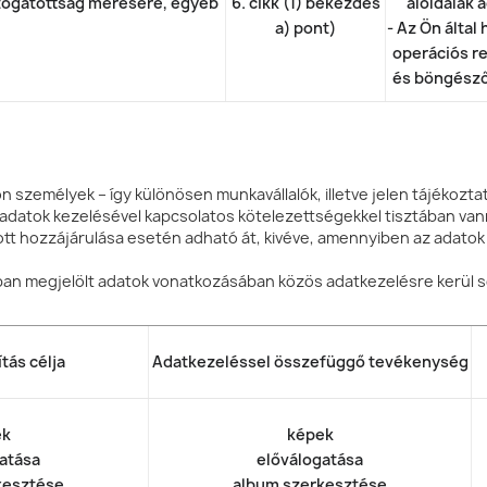
átogatottság mérésére, egyéb
6. cikk (1) bekezdés
aloldalak 
a) pont)
- Az Ön által
operációs r
és böngésző
 személyek – így különösen munkavállalók, illetve jelen tájékozta
 adatok kezelésével kapcsolatos kötelezettségekkel tisztában va
tt hozzájárulása esetén adható át, kivéve, amennyiben az adatok
ban megjelölt adatok vonatkozásában közös adatkezelésre kerül s
tás célja
Adatkezeléssel összefüggő tevékenység
ek
képek
atása
előválogatása
kesztése
album szerkesztése