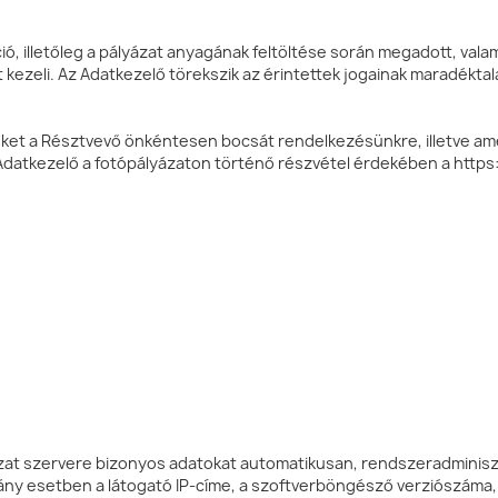
áció, illetőleg a pályázat anyagának feltöltése során megadott, va
ezeli. Az Adatkezelő törekszik az érintettek jogainak maradékta
eket a Résztvevő önkéntesen bocsát rendelkezésünkre, illetve am
 Adatkezelő a fotópályázaton történő részvétel érdekében a https
at szervere bizonyos adatokat automatikusan, rendszeradminisztrác
éhány esetben a látogató IP-címe, a szoftverböngésző verziószám