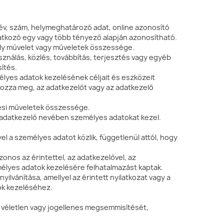
év, szám, helymeghatározó adat, online azonosító
vonatkozó egy vagy több tényező alapján azonosítható.
ly művelet vagy műveletek összessége.
asználás, közlés, továbbítás, terjesztés vagy egyéb
sítés.
élyes adatok kezelésének céljait és eszközeit
ározza meg, az adatkezelőt vagy az adatkezelő
lési műveletek összessége.
z adatkezelő nevében személyes adatokat kezel.
l a személyes adatot közlik, függetlenül attól, hogy
onos az érintettel, az adatkezelővel, az
emélyes adatok kezelésére felhatalmazást kaptak.
ilvánítása, amellyel az érintett nyilatkozat vagy a
tok kezeléséhez.
k véletlen vagy jogellenes megsemmisítését,