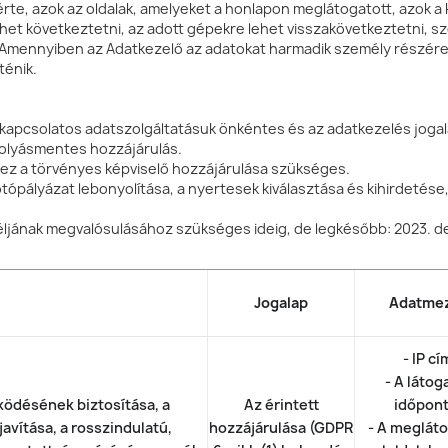
rte, azok az oldalak, amelyeket a honlapon meglátogatott, azok 
ehet következtetni, az adott gépekre lehet visszakövetkeztetni, s
. Amennyiben az Adatkezelő az adatokat harmadik személy részére
ténik.
 kapcsolatos adatszolgáltatásuk önkéntes és az adatkezelés jogal
folyásmentes hozzájárulás.
z a törvényes képviselő hozzájárulása szükséges.
ópályázat lebonyolítása, a nyertesek kiválasztása és kihirdetése, 
éljának megvalósulásához szükséges ideig, de legkésőbb: 2023. de
Jogalap
Adatme
- IP c
- A látog
ködésének biztosítása, a
Az érintett
időpon
avítása, a rosszindulatú,
hozzájárulása (GDPR
- A megláto