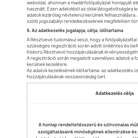
weboldal, ahonnan a madárfotópályázat honlapját elé
használt. Ezen adatokból az oldal látogatottságára l
adatok kizárólag névtelenül kerülnek felhasználásra
szóló jogszabályi rendelkezéseknek megfelelően tör
6. Az adatkezelés jogalapja, célja, időtartama
A Résztvevő tudomásul veszi, hogy a fotópályázattal
szükséges regisztráció során adott önkéntes és be
Kiskorú Résztvevő hozzájárulásának érvényességéhe
A regisztráció során megadott személyes adatok a fot
kerülnek kezelésre.
Az adatok kezelésének időtartama: az adatkezelés c
hozzájárulásának visszavonásáig tart.
Adatkezelés célja
A honlap rendeltetésszerű és színvonalas mű
szolgáltatásaink minőségének ellenőrzése és j