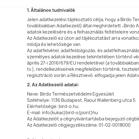
1. Általános tudnivalók
Jelen adatkezelési tájékoztató célja, hogy a Birdo T
továbbiakban Adatkezelő) által meghirdetett „Birdo
adatok kezelésére és a felhasználás feltételeire vo
Az Adatkezelő ez úton ad tájékoztatást arra vonatkozó
módja és lehetősége van.
Az adatfelvétel, adatfeldolgozás, és adatfelhaszná
személyes adatok kezelése tekintetében történő véde
április 27-i 2016/679/EU rendeletével (a továbbiakban
tv.), rendelkezéseinek megfelelően történik, tiszte
regisztráció során a Résztvevő elfogadja jelen Adat
2. Az Adatkezelő adatai:
Neve: Birdo Természetvédelmi Egyesület
Székhelye: 1136 Budapest, Raoul Wallenberg utca 5.
Elérhetősége: bird-o.hu
E-mail: info(kukac)bird-o(pont)hu
Az Adatkezelőt a cégnyilvántartásba bejegyző cégbí
Az Adatkezelő cégjegyzékszáma: 01-02-0018000