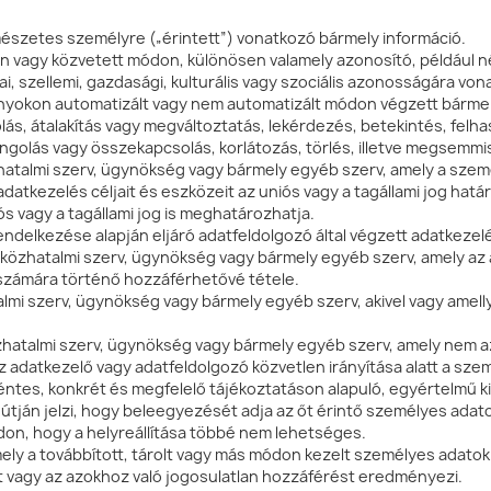
észetes személyre („érintett”) vonatkozó bármely információ.
en vagy közvetett módon, különösen valamely azonosító, például n
ikai, szellemi, gazdasági, kulturális vagy szociális azonosságára 
nyokon automatizált vagy nem automatizált módon végzett bárme
olás, átalakítás vagy megváltoztatás, lekérdezés, betekintés, felh
golás vagy összekapcsolás, korlátozás, törlés, illetve megsemmi
hatalmi szerv, ügynökség vagy bármely egyéb szerv, amely a szem
atkezelés céljait és eszközeit az uniós vagy a tagállami jog hat
s vagy a tagállami jog is meghatározhatja.
endelkezése alapján eljáró adatfeldolgozó által végzett adatkeze
, közhatalmi szerv, ügynökség vagy bármely egyéb szerv, amely a
 számára történő hozzáférhetővé tétele.
lmi szerv, ügynökség vagy bármely egyéb szerv, akivel vagy amellye
zhatalmi szerv, ügynökség vagy bármely egyéb szerv, amely nem az
az adatkezelő vagy adatfeldolgozó közvetlen irányítása alatt a sz
éntes, konkrét és megfelelő tájékoztatáson alapuló, egyértelmű kiny
 útján jelzi, hogy beleegyezését adja az őt érintő személyes ada
ódon, hogy a helyreállítása többé nem lehetséges.
mely a továbbított, tárolt vagy más módon kezelt személyes adato
ét vagy az azokhoz való jogosulatlan hozzáférést eredményezi.