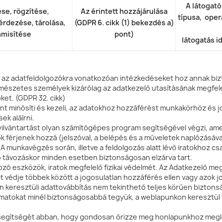
A látogató
se, rögzítése,
Az érintett hozzájárulása
típusa, oper
érdezése, tárolása,
(GDPR 6. cikk (1) bekezdés a)
misítése
pont)
látogatás i
az adatfeldolgozókra vonatkozóan intézkedéseket hoz annak biztosí
szetes személyek kizárólag az adatkezelő utasításának megfelelő
őket. (GDPR 32. cikk)
t minősíti és kezeli, az adatokhoz hozzáférést munkakörhöz és jo
ek aláírni.
yilvántartást olyan számítógépes program segítségével végzi, ame
 férjenek hozzá (jelszóval, a belépés és a műveletek naplózásával 
 munkavégzés során, illetve a feldolgozás alatt lévő iratokhoz cs
ő távozáskor minden esetben biztonságosan elzárva tart.
ozó eszközök, iratok megfelelő fizikai védelmét. Az Adatkezelő me
t védje többek között a jogosulatlan hozzáférés ellen vagy azok j
ten keresztüli adattovábbítás nem tekinthető teljes körűen bizton
matokat minél biztonságosabbá tegyük, a weblapunkon keresztül
segítségét abban, hogy gondosan őrizze meg honlapunkhoz meglévő