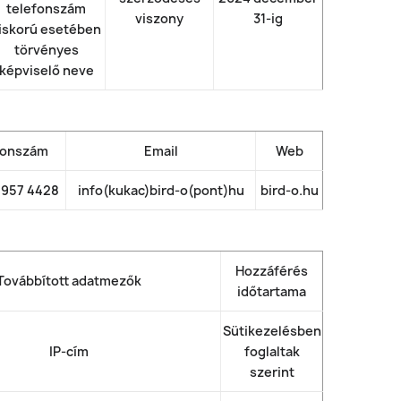
telefonszám
viszony
31-ig
iskorú esetében
törvényes
képviselő neve
fonszám
Email
Web
 957 4428
info(kukac)bird-o(pont)hu
bird-o.hu
Hozzáférés
Továbbított adatmezők
időtartama
Sütikezelésben
IP-cím
foglaltak
szerint