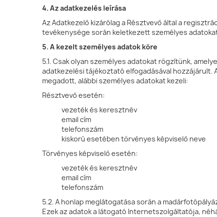
4. Az adatkezelés leírása
Az Adatkezelő kizárólag a Résztvevő által a regisztr
tevékenysége során keletkezett személyes adatokat k
5. A kezelt személyes adatok köre
5.1. Csak olyan személyes adatokat rögzítünk, amely
adatkezelési tájékoztató elfogadásával hozzájárult.
megadott, alábbi személyes adatokat kezeli:
Résztvevő esetén:
vezeték és keresztnév
email cím
telefonszám
kiskorú esetében törvényes képviselő neve
Törvényes képviselő esetén:
vezeték és keresztnév
email cím
telefonszám
5.2. A honlap meglátogatása során a madárfotópályáz
Ezek az adatok a látogató Internetszolgáltatója, n