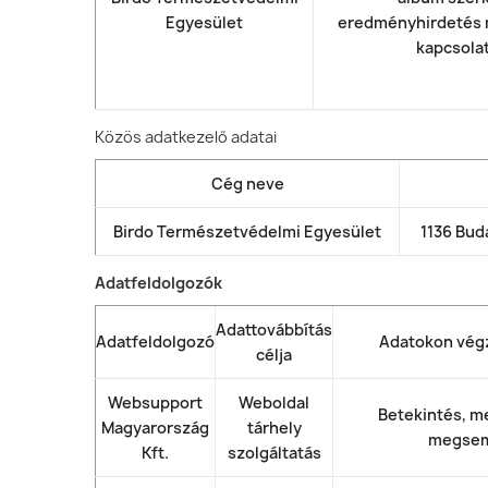
Egyesület
eredményhirdetés
kapcsolat
Közös adatkezelő adatai
Cég neve
Birdo Természetvédelmi Egyesület
1136 Bud
Adatfeldolgozók
Adattovábbítás
Adatfeldolgozó
Adatokon vég
célja
Websupport
Weboldal
Betekintés, me
Magyarország
tárhely
megsem
Kft.
szolgáltatás