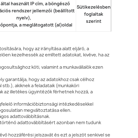
 által használt IP cím, a böngésző
Sütikezelésben
ációs rendszer jellemzői (beállított
foglaltak
nyelv),
szerint
dőpontja, a meglátogatott (al)oldal
tására, hogy az irányítása alatt eljáró, a
en kezelhessék az említett adatokat, kivéve, ha az
gosultsághoz köti, valamint a munkavállalók ezen
ly garantálja, hogy az adatokhoz csak célhoz
stb.), akiknek a feladataik (munkaköri
ak az illetékes ügyintézők férhetnek hozzá, a
gfelelő információbiztonsági intézkedésekkel
ogosulatlan megváltoztatása ellen.
ságos adattovábbításnak.
 történő adattovábbításért azonban nem tudunk
 hozzáférési jelszavát és ezt a jelszót senkivel se