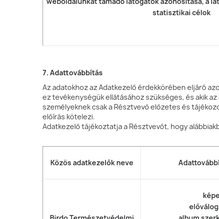
weboldalunkat támadó látogatók azonosítása, a l
statisztikai célok
7. Adattovábbítás
Az adatokhoz az Adatkezelő érdekkörében eljáró azon
ez tevékenységük ellátásához szükséges, és akik az
személyeknek csak a Résztvevő előzetes és tájékozo
előírás kötelezi.
Adatkezelő tájékoztatja a Résztvevőt, hogy alábbiak
Közös adatkezelők neve
Adattovábbí
kép
előválog
Birdo Természetvédelmi
album szer