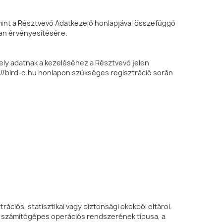
lamint a Résztvevő Adatkezelő honlapjával összefüggő
lan érvényesítésére.
ely adatnak a kezeléséhez a Résztvevő jelen
://bird-o.hu honlapon szükséges regisztráció során
iós, statisztikai vagy biztonsági okokból eltárol.
a, számítógépes operációs rendszerének típusa, a