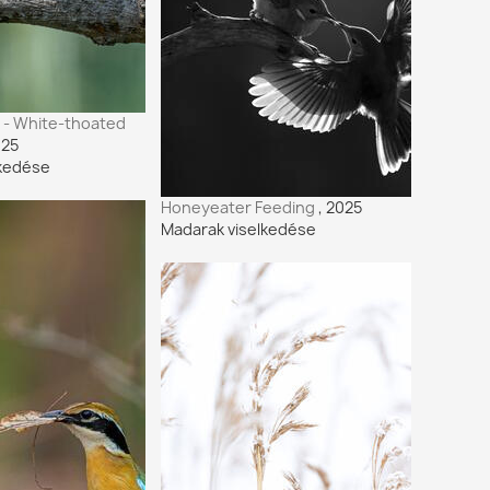
s - White-thoated
025
lkedése
Honeyeater Feeding
, 2025
Madarak viselkedése