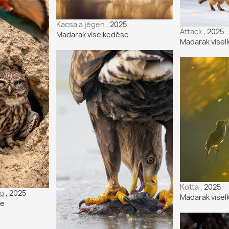
Kacsa a jégen
, 2025
Attack
, 2025
Madarak viselkedése
Madarak vise
Kotta
, 2025
ág
, 2025
Madarak vise
se