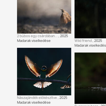
2 búbos egy csárdában...
, 2025
Madarak viselkedése
Wild friend
, 2025
Madarak viselkedé
Nászajándék előkészítve
, 2025
Madarak viselkedése