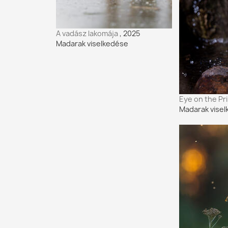
A vadász lakomája
, 2025
Madarak viselkedése
Eye on the Pr
Madarak vise