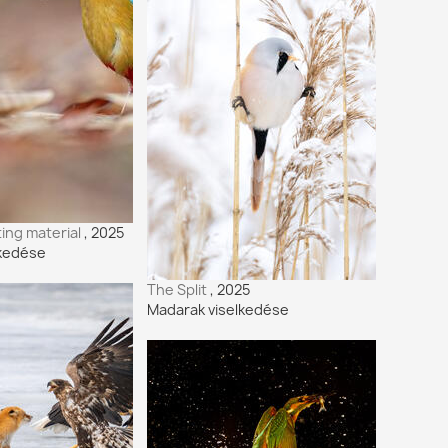
ting material
, 2025
lkedése
The Split
, 2025
Madarak viselkedése