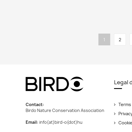
Pagination
Current
1
Page
2
page
Legal
Contact:
Terms 
Birdo Nature Conservation Association
Privac
Email:
info(at)bird-o(dot)hu
Cooki