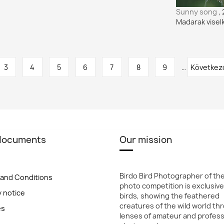
Sunny song
,
Madarak vise
Page
3
Page
4
Page
5
Page
6
Page
7
Page
8
Page
9
…
Next
Következ
page
 documents
Our mission
Birdo Bird Photographer of th
and Conditions
photo competition is exclusive
y notice
birds, showing the feathered
creatures of the wild world th
es
lenses of amateur and profess