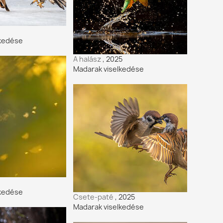
lkedése
A halász
, 2025
Madarak viselkedése
lkedése
Csete-paté
, 2025
Madarak viselkedése