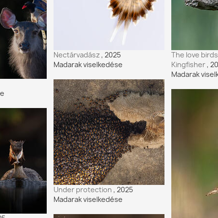
Nectárvadász
, 2025
The love bird
Madarak viselkedése
Kingfisher
, 2
Madarak vise
se
Under protection
, 2025
Madarak viselkedése