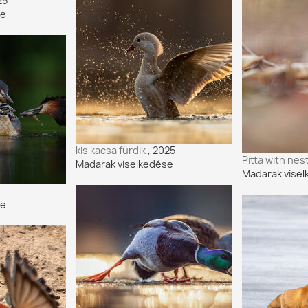
25
se
kis kacsa fürdik
, 2025
Pitta with nes
Madarak viselkedése
Madarak vise
se