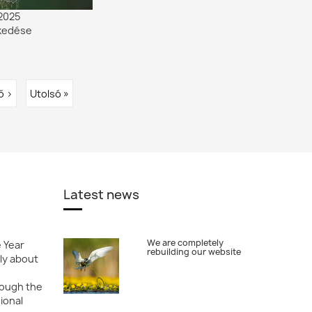
 2025
lkedése
ő ›
Last
Utolsó »
page
Latest news
We are completely
e Year
rebuilding our website
ly about
rough the
ional