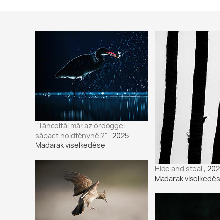
"Táncoltál már az ördöggel
sápadt holdfénynél?"
, 2025
Madarak viselkedése
Hide and steal
, 20
Madarak viselkedé