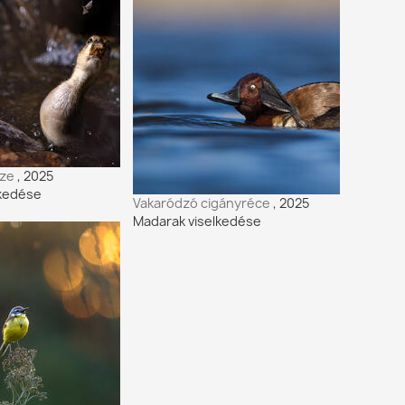
ize
, 2025
lkedése
Vakaródzó cigányréce
, 2025
Madarak viselkedése