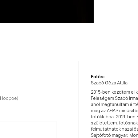
Fotós:
Szabó Géza Attila
2015-ben kezdtem el k
n Hoopoe)
Feleségem Szabó Irma 
ahol megtanultam érté
meg az AFIAP minősítés
fotóklubba. 2021-ben 
születettem, fotósnak f
felmutathatok hazai é
Sajtófotó magyar, Mon