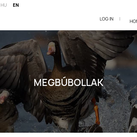
HU
EN
LOG IN
|
ói
HO
MEGBÚBOLLAK