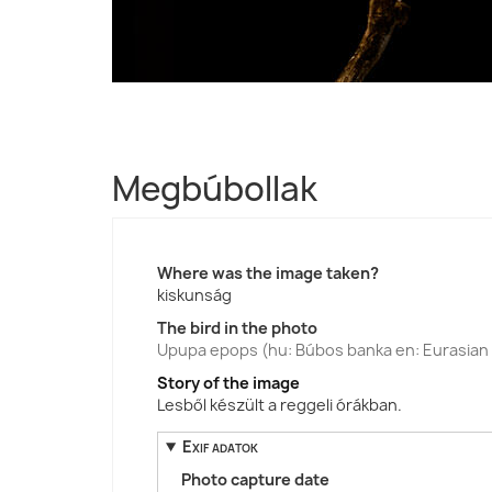
Megbúbollak
Where was the image taken?
kiskunság
The bird in the photo
Upupa epops (hu: Búbos banka en: Eurasia
Story of the image
Lesből készült a reggeli órákban.
Exif adatok
Photo capture date