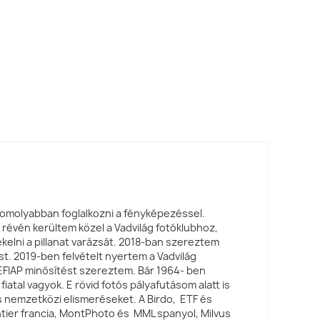
omolyabban foglalkozni a fényképezéssel.
révén kerültem közel a Vadvilág fotóklubhoz,
kelni a pillanat varázsát. 2018-ban szereztem
t. 2019-ben felvételt nyertem a Vadvilág
EFIAP minősítést szereztem. Bár 1964- ben
iatal vagyok. E rövid fotós pályafutásom alatt is
s nemzetközi elismeréseket. A Birdo, ETF és
tier francia, MontPhoto és MML spanyol, Milvus