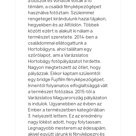
a buszok és vonatok voltak a fő
témáim, a családi fényképezőgépet
használva fotóztam. Szüleimmel
rengeteget kirándulunk hazai tájakon,
hegyekben és az Alföldön. Többek
között ezért is alakult ki nálam a
természet szeretete. 2014-ben a
családommal ellátogattunk a
Hortobágyra, ahol találtam egy
szórólapot, ami a Varázslatos
Hortobágy fotópályázatot hirdette.
Nagyon megtetszett az ötlet, hogy
pályázzak. Ekkor kaptam szüleimtől
egy bridge Fujifilm fényképezőgépet.
Innentől folyamatos elfoglaltsággá vált
a természet fotózása. 2015-től a
Varázslatos Magyarország pályázaton
is indulok. Ugyanebben az évben az
Ember a természetben kategóriában
3. helyezett lettem. Ez az eredmény
nagy lökést adott, hogy folytassam.
Legnagyobb mesterem az édesapám,
akivel együtt járunk ki fényképezni és