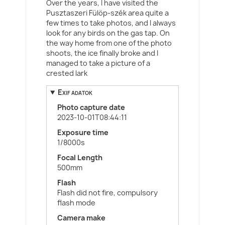
Over the years, I have visited the
Pusztaszeri Fülöp-szék area quite a
few times to take photos, and I always
look for any birds on the gas tap. On
the way home from one of the photo
shoots, the ice finally broke and I
managed to take a picture of a
crested lark
Exif adatok
Photo capture date
2023-10-01T08:44:11
Exposure time
1/8000s
Focal Length
500mm
Flash
Flash did not fire, compulsory
flash mode
Camera make