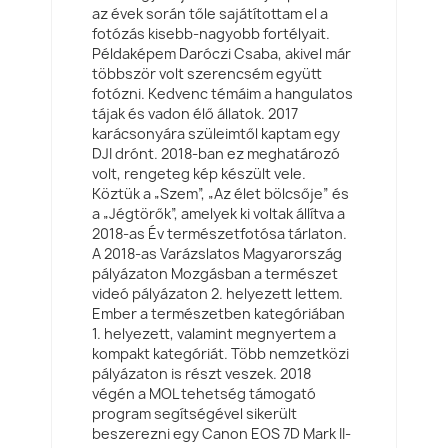
az évek során tőle sajátítottam el a
fotózás kisebb-nagyobb fortélyait.
Példaképem Daróczi Csaba, akivel már
többször volt szerencsém együtt
fotózni. Kedvenc témáim a hangulatos
tájak és vadon élő állatok. 2017
karácsonyára szüleimtől kaptam egy
DJI drónt. 2018-ban ez meghatározó
volt, rengeteg kép készült vele.
Köztük a „Szem”, „Az élet bölcsője” és
a „Jégtörők”, amelyek ki voltak állítva a
2018-as Év természetfotósa tárlaton.
A 2018-as Varázslatos Magyarország
pályázaton Mozgásban a természet
videó pályázaton 2. helyezett lettem.
Ember a természetben kategóriában
1. helyezett, valamint megnyertem a
kompakt kategóriát. Több nemzetközi
pályázaton is részt veszek. 2018
végén a MOL tehetség támogató
program segítségével sikerült
beszerezni egy Canon EOS 7D Mark II-