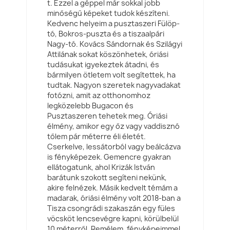
t. Ezzel a géppel már sokkal jobb
minőségű képeket tudok készíteni.
Kedvenc helyeim a pusztaszeri Fülöp-
tó, Bokros-puszta és a tiszaalpári
Nagy-tó. Kovács Sándornak és Szilágyi
Attilának sokat köszönhetek, óriási
tudásukat igyekeztek átadni, és
bármilyen ötletem volt segítettek, ha
tudtak. Nagyon szeretek nagyvadakat
fotózni, amit az otthonomhoz
legközelebb Bugacon és
Pusztaszeren tehetek meg. Óriási
élmény, amikor egy őz vagy vaddisznó
tőlem pár méterre éli életét.
Cserkelve, lessátorból vagy beálcázva
is fényképezek. Gemencre gyakran
ellátogatunk, ahol Krizák István
barátunk szokott segíteni nekünk,
akire felnézek. Másik kedvelt témám a
madarak, óriási élmény volt 2018-ban a
Tisza csongrádi szakaszán egy füles
vöcsköt lencsevégre kapni, körülbelül
10 méterről. Remélem, fényképeimmel