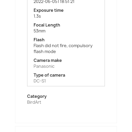
2022-06-05T18:51:21
Exposure time
1.3s
Focal Length
53mm
Flash
Flash did not fire, compulsory
flash mode
Camera make
Panasonic
Type of camera
DC-S1
Category
BirdArt