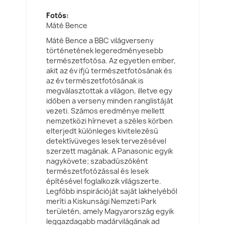
Fotós:
Máté Bence
Máté Bence a BBC világverseny
történetének legeredményesebb
természetfotósa. Az egyetlen ember,
akit az év ifjú természetfotósának és
az év természetfotósának is
megválasztottak a világon, illetve egy
időben a verseny minden ranglistáját
vezeti. Számos eredménye mellett
nemzetközi hírnevet a széles körben
elterjedt különleges kivitelezésű
detektívüveges lesek tervezésével
szerzett magának. A Panasonic egyik
nagykövete; szabadúszóként
természetfotózással és lesek
építésével foglalkozik világszerte.
Legfőbb inspirációját saját lakhelyéből
meríti a Kiskunsági Nemzeti Park
területén, amely Magyarország egyik
leggazdagabb madárvilágának ad