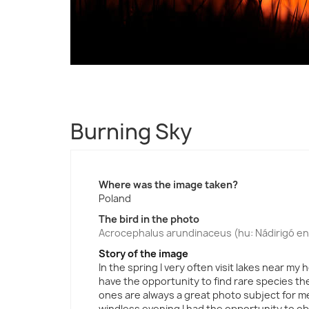
Burning Sky
Where was the image taken?
Poland
The bird in the photo
Acrocephalus arundinaceus (hu: Nádirigó en
Story of the image
In the spring I very often visit lakes near my
have the opportunity to find rare species 
ones are always a great photo subject for m
windless evening I had the opportunity to o