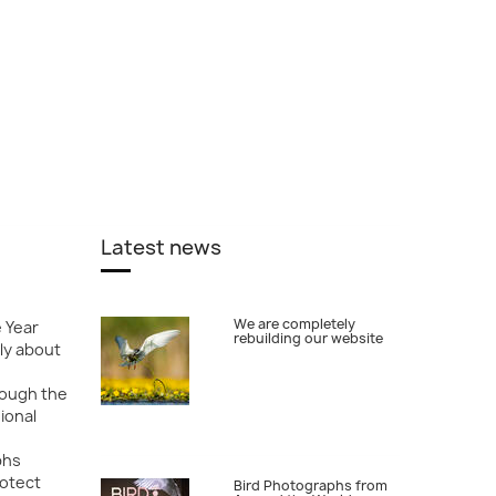
Latest news
We are completely
e Year
rebuilding our website
ly about
rough the
ional
phs
rotect
Bird Photographs from