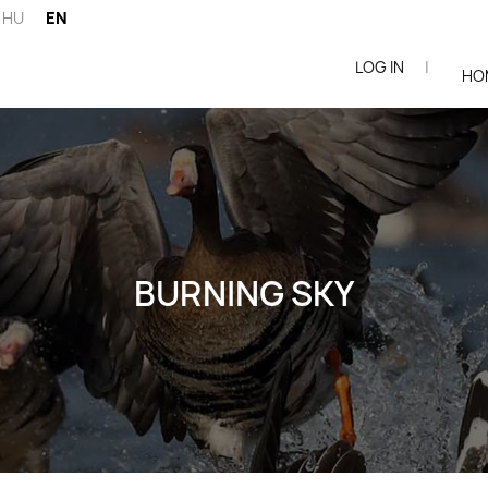
HU
EN
LOG IN
|
ói
HO
BURNING SKY