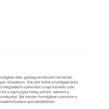
zágban élek, gazdag természeti területek -
yek -közelében. Sok időt töltök a holtágaknál és
hol megtalálom a pihenést a napi munkám után.
 és a napnyugta meleg színeit, valamint a
homályokat. Bár minden formájában szeretem a
madárfotózásra specializálódtam.