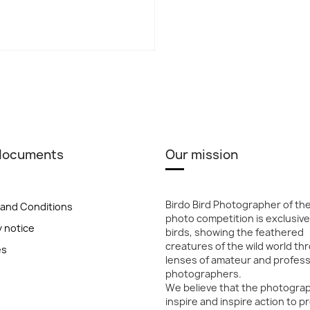
 documents
Our mission
Birdo Bird Photographer of th
and Conditions
photo competition is exclusive
y notice
birds, showing the feathered
creatures of the wild world th
es
lenses of amateur and profess
photographers.
We believe that the photogra
inspire and inspire action to p