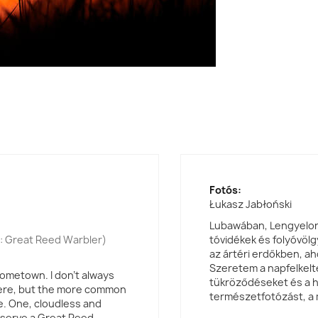
Fotós:
Łukasz Jabłoński
Lubawában, Lengyelors
: Great Reed Warbler)
tóvidékek és folyóvölg
az ártéri erdőkben, a
Szeretem a napfelkelte
 hometown. I don't always
tükröződéseket és a 
there, but the more common
természetfotózást, a 
e. One, cloudless and
bserve a Great Reed